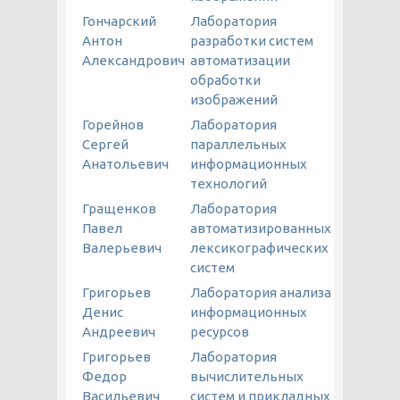
Гончарский
Лаборатория
Антон
разработки систем
Александрович
автоматизации
обработки
изображений
Горейнов
Лаборатория
Сергей
параллельных
Анатольевич
информационных
технологий
Гращенков
Лаборатория
Павел
автоматизированных
Валерьевич
лексикографических
систем
Григорьев
Лаборатория анализа
Денис
информационных
Андреевич
ресурсов
Григорьев
Лаборатория
Федор
вычислительных
Васильевич
систем и прикладных