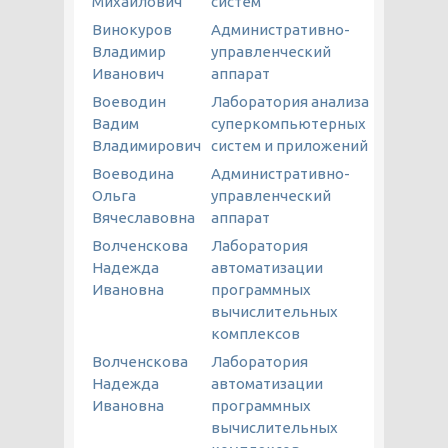
Михайлович
систем
Винокуров
Административно-
Владимир
управленческий
Иванович
аппарат
Воеводин
Лаборатория анализа
Вадим
суперкомпьютерных
Владимирович
систем и приложений
Воеводина
Административно-
Ольга
управленческий
Вячеславовна
аппарат
Волченскова
Лаборатория
Надежда
автоматизации
Ивановна
программных
вычислительных
комплексов
Волченскова
Лаборатория
Надежда
автоматизации
Ивановна
программных
вычислительных