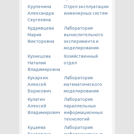
Крупенина
Отдел эксплуатации
Александра
инженерных систем
Сергеевна
Кудрявцева
Лаборатория
Мария
вычислительного
Викторовна
эксперимента и
моделирования
Кузнецова
Хозяйственный
Наталия
отдел
Владимировна
Кукаркин
Лаборатория
Алексей
математического
Борисович
моделирования
Кулагин
Лаборатория
Алексей
параллельных
Владимирович
информационных
технологий
Куцаева
Лаборатория
Екатерина
информационных