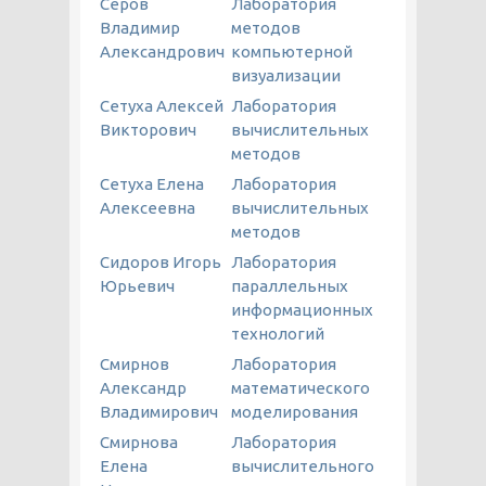
Серов
Лаборатория
Владимир
методов
Александрович
компьютерной
визуализации
Сетуха Алексей
Лаборатория
Викторович
вычислительных
методов
Сетуха Елена
Лаборатория
Алексеевна
вычислительных
методов
Сидоров Игорь
Лаборатория
Юрьевич
параллельных
информационных
технологий
Смирнов
Лаборатория
Александр
математического
Владимирович
моделирования
Смирнова
Лаборатория
Елена
вычислительного