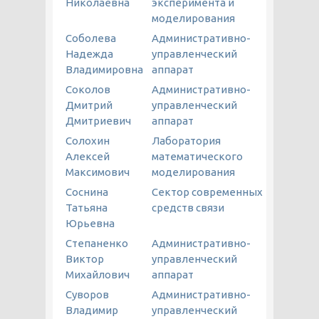
Николаевна
эксперимента и
моделирования
Соболева
Административно-
Надежда
управленческий
Владимировна
аппарат
Соколов
Административно-
Дмитрий
управленческий
Дмитриевич
аппарат
Солохин
Лаборатория
Алексей
математического
Максимович
моделирования
Соснина
Сектор современных
Татьяна
средств связи
Юрьевна
Степаненко
Административно-
Виктор
управленческий
Михайлович
аппарат
Суворов
Административно-
Владимир
управленческий