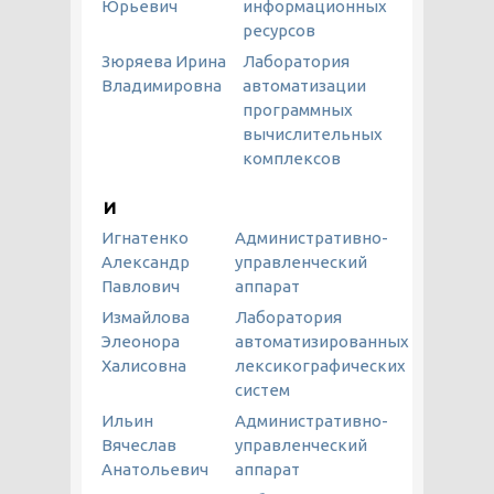
Юрьевич
информационных
ресурсов
Зюряева Ирина
Лаборатория
Владимировна
автоматизации
программных
вычислительных
комплексов
И
Игнатенко
Административно-
Александр
управленческий
Павлович
аппарат
Измайлова
Лаборатория
Элеонора
автоматизированных
Халисовна
лексикографических
систем
Ильин
Административно-
Вячеслав
управленческий
Анатольевич
аппарат