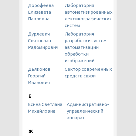
Дорофеева
Лаборатория
Елизавета
автоматизированных
Павловна
лексикографических
систем
Дурлевич
Лаборатория
Святослав
разработки систем
Радомирович
автоматизации
обработки
изображений
Дьяконов
Сектор современных
Георгий
средств связи
Иванович
Е
Есина Светлана
Административно-
Михайловна
управленческий
аппарат
Ж