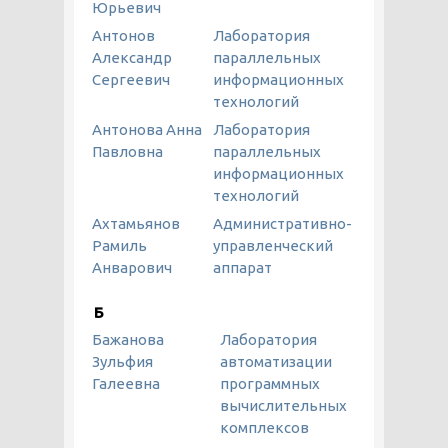
Юрьевич
Антонов
Лаборатория
Александр
параллельных
Сергеевич
информационных
технологий
Антонова Анна
Лаборатория
Павловна
параллельных
информационных
технологий
Ахтамьянов
Административно-
Рамиль
управленческий
Анварович
аппарат
Б
Бажанова
Лаборатория
Зульфия
автоматизации
Галеевна
программных
вычислительных
комплексов