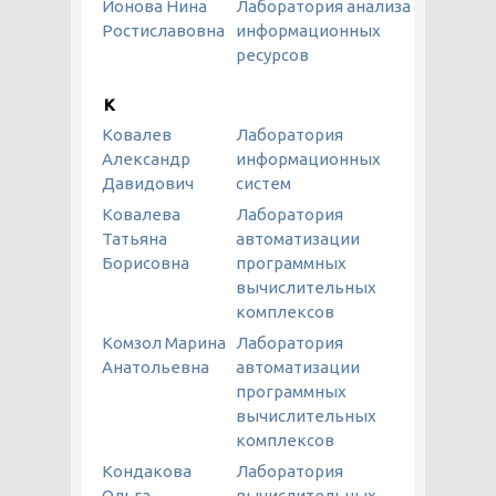
Ионова Нина
Лаборатория анализа
Ростиславовна
информационных
ресурсов
К
Ковалев
Лаборатория
Александр
информационных
Давидович
систем
Ковалева
Лаборатория
Татьяна
автоматизации
Борисовна
программных
вычислительных
комплексов
Комзол Марина
Лаборатория
Анатольевна
автоматизации
программных
вычислительных
комплексов
Кондакова
Лаборатория
Ольга
вычислительных