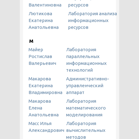
Валентиновна
ресурсов
Лютикова
Лаборатория анализа
Екатерина
информационных
Анатольевна
ресурсов
М
Майер
Лаборатория
Ростислав
параллельных
Валерьевич
информационных
технологий
Макарова
Административно-
Екатерина
управленческий
Владимировна
аппарат
Макарова
Лаборатория
Елена
математического
Анатольевна
моделирования
Масс Илья
Лаборатория
Александрович
вычислительных
методов