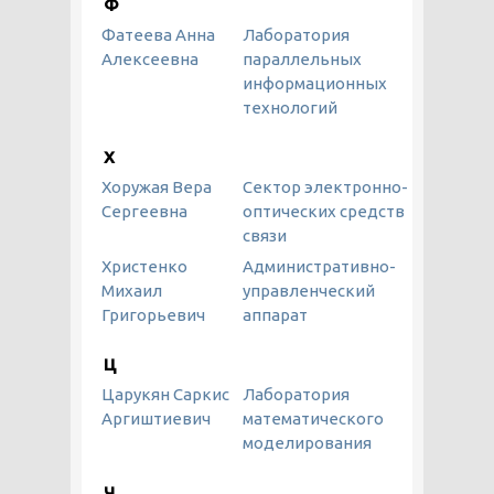
Ф
Фатеева Анна
Лаборатория
Алексеевна
параллельных
информационных
технологий
Х
Хоружая Вера
Сектор электронно-
Сергеевна
оптических средств
связи
Христенко
Административно-
Михаил
управленческий
Григорьевич
аппарат
Ц
Царукян Саркис
Лаборатория
Аргиштиевич
математического
моделирования
Ч