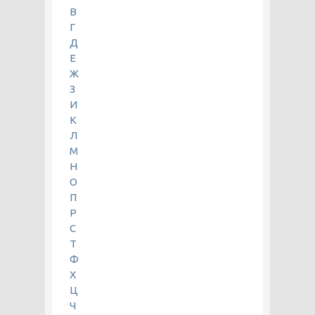
В
Г
Д
Е
Ж
З
И
К
Л
М
Н
О
П
Р
С
Т
Ф
Х
Ц
Ч