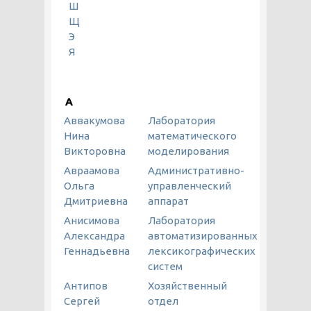
Ш
Щ
Э
Я
А
Аввакумова
Лаборатория
Нина
математического
Викторовна
моделирования
Авраамова
Административно-
Ольга
управленческий
Дмитриевна
аппарат
Анисимова
Лаборатория
Александра
автоматизированных
Геннадьевна
лексикографических
систем
Антипов
Хозяйственный
Сергей
отдел