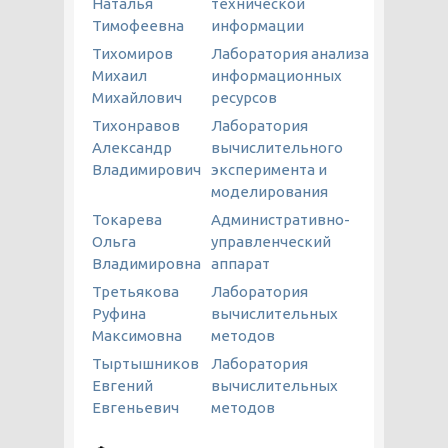
Наталья
технической
Тимофеевна
информации
Тихомиров
Лаборатория анализа
Михаил
информационных
Михайлович
ресурсов
Тихонравов
Лаборатория
Александр
вычислительного
Владимирович
эксперимента и
моделирования
Токарева
Административно-
Ольга
управленческий
Владимировна
аппарат
Третьякова
Лаборатория
Руфина
вычислительных
Максимовна
методов
Тыртышников
Лаборатория
Евгений
вычислительных
Евгеньевич
методов