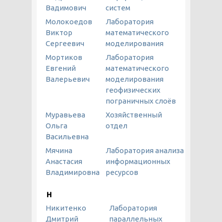
Вадимович
систем
Молокоедов
Лаборатория
Виктор
математического
Сергеевич
моделирования
Мортиков
Лаборатория
Евгений
математического
Валерьевич
моделирования
геофизических
пограничных слоёв
Муравьева
Хозяйственный
Ольга
отдел
Васильевна
Мячина
Лаборатория анализа
Анастасия
информационных
Владимировна
ресурсов
Н
Никитенко
Лаборатория
Дмитрий
параллельных