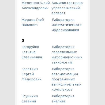
Железнов Юрий
Административно-
Александрович
управленческий
аппарат
Жердев Глеб
Лаборатория
Павлович
математического
моделирования
З
Загоруйко
Лаборатория
Татьяна
параллельных
Евгеньевна
информационных
технологий
Залеткин
Лаборатория
Сергей
автоматизации
Федорович
программных
вычислительных
комплексов
Злуникин
Лаборатория
Евгений
анализа