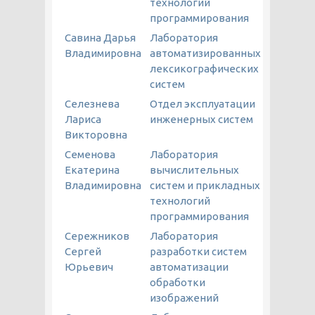
технологий
программирования
Савина Дарья
Лаборатория
Владимировна
автоматизированных
лексикографических
систем
Селезнева
Отдел эксплуатации
Лариса
инженерных систем
Викторовна
Семенова
Лаборатория
Екатерина
вычислительных
Владимировна
систем и прикладных
технологий
программирования
Сережников
Лаборатория
Сергей
разработки систем
Юрьевич
автоматизации
обработки
изображений