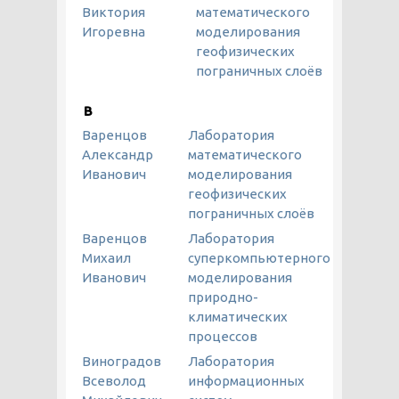
Виктория
математического
Игоревна
моделирования
геофизических
пограничных слоёв
В
Варенцoв
Лаборатория
Александр
математического
Иванович
моделирования
геофизических
пограничных слоёв
Варенцов
Лаборатория
Михаил
суперкомпьютерного
Иванович
моделирования
природно-
климатических
процессов
Виноградов
Лаборатория
Всеволод
информационных