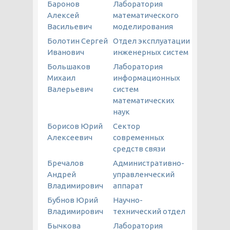
Баронов
Лаборатория
Алексей
математического
Васильевич
моделирования
Болотин Сергей
Отдел эксплуатации
Иванович
инженерных систем
Большаков
Лаборатория
Михаил
информационных
Валерьевич
систем
математических
наук
Борисов Юрий
Сектор
Алексеевич
современных
средств связи
Бречалов
Административно-
Андрей
управленческий
Владимирович
аппарат
Бубнов Юрий
Научно-
Владимирович
технический отдел
Бычкова
Лаборатория