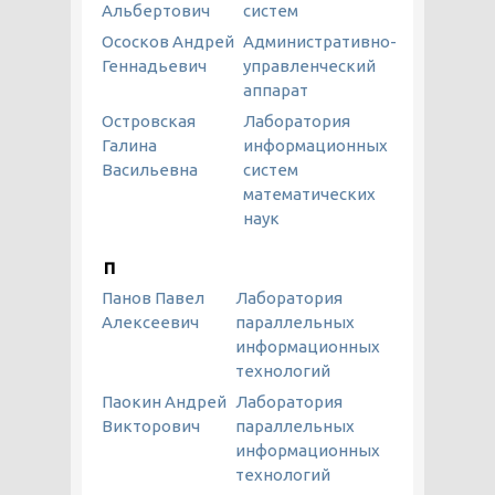
Альбертович
систем
Ососков Андрей
Административно-
Геннадьевич
управленческий
аппарат
Островская
Лаборатория
Галина
информационных
Васильевна
систем
математических
наук
П
Панов Павел
Лаборатория
Алексеевич
параллельных
информационных
технологий
Паокин Андрей
Лаборатория
Викторович
параллельных
информационных
технологий