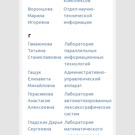
комплексов
Воронцова
Отдел научно-
Марина
технической
Игоревна
информации
Г
Гамаюнова
Лаборатория
Татьяна
параллельных
Станиславовна
информационных
технологий
Гащук
Административно-
Елизавета
управленческий
Михайловна
аппарат
Герасимова
Лаборатория
Анастасия
автоматизированных
Алексеевна
лексикографических
систем
Гладских Дарья
Лаборатория
Сергеевна
математического