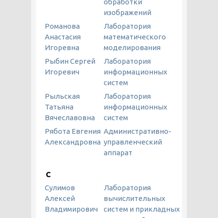
обработки
изображений
Романова
Лаборатория
Анастасия
математического
Игоревна
моделирования
Рыбин Сергей
Лаборатория
Игоревич
информационных
систем
Рыльская
Лаборатория
Татьяна
информационных
Вячеславовна
систем
Рябота Евгения
Административно-
Александровна
управленческий
аппарат
С
Сyлимов
Лаборатория
Алексей
вычислительных
Bладимирович
систем и прикладных