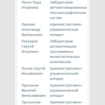
Паско Лада
Лаборатория
Игоревна
автоматизированных
лексикографических
систем
Пашнин
Административно-
Александр
управленческий
Валерьевич
аппарат
Пискарёв
Лаборатория
Сергей
автоматизации
Игоревич
программных
вычислительных
комплексов
Попов Сергей
Административно-
Михайлович
управленческий
аппарат
Пронькин
Административно-
Василий
управленческий
Вячеславович
аппарат
Пронькина
Административно-