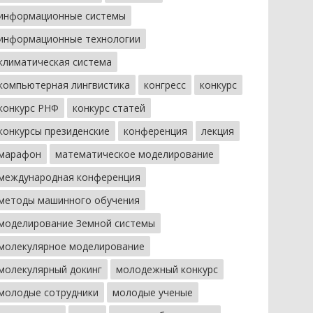
информационные системы
информационные технологии
климатическая система
компьютерная лингвистика
конгресс
конкурс
конкурс РНФ
конкурс статей
конкурсы президенские
конференция
лекция
марафон
математическое моделирование
международная конференция
методы машинного обучения
моделирование Земной системы
молекулярное моделирование
молекулярный докинг
молодежный конкурс
молодые сотрудники
молодые ученые