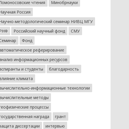
Ломоносовские чтения
Минобрнауки
Научная Россия
Научно-методологический семинар НИВЦ МГУ
РНФ
Российский научный фонд
СМУ
Семинар
Фонд
автоматическое реферирование
анализ информационных ресурсов
аспиранты и студенты
благодарность
влияние климата
вычислительно-информационные технологии
вычислительные методы
геофизические процессы
государственная награда
грант
защита диссертации
интервью