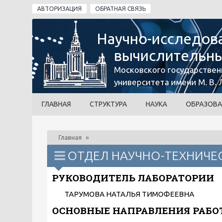
Перейти к основному содержанию
АВТОРИЗАЦИЯ
ОБРАТНАЯ СВЯЗЬ
Научно-исследов
вычислительны
Московского государствен
университета имени М. В.
ГЛАВНАЯ
СТРУКТУРА
НАУКА
ОБРАЗОВА
Главная
»
ОТДЕЛ НАУЧНО-ТЕХНИЧ
РУКОВОДИТЕЛЬ ЛАБОРАТОРИИ
ТАРУМОВА НАТАЛЬЯ ТИМОФЕЕВНА
ОСНОВНЫЕ НАПРАВЛЕНИЯ РАБ