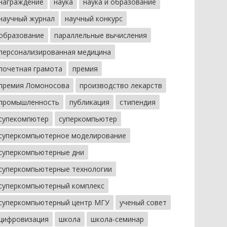
награждение
наука
наука и образование
научный журнал
научный конкурс
образование
параллельные вычисления
персонализированная медицина
почетная грамота
премия
премия Ломоносова
производство лекарств
промышленность
публикация
стипендия
супекомпютер
суперкомпьютер
суперкомпьютерное моделирование
суперкомпьютерные дни
суперкомпьютерные технологии
суперкомпьютерный комплекс
суперкомпьютерный центр МГУ
ученый совет
цифровизация
школа
школа-семинар