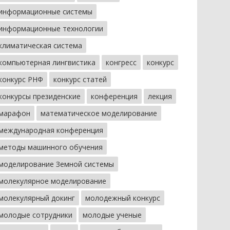
информационные системы
информационные технологии
климатическая система
компьютерная лингвистика
конгресс
конкурс
конкурс РНФ
конкурс статей
конкурсы президенские
конференция
лекция
марафон
математическое моделирование
международная конференция
методы машинного обучения
моделирование Земной системы
молекулярное моделирование
молекулярный докинг
молодежный конкурс
молодые сотрудники
молодые ученые