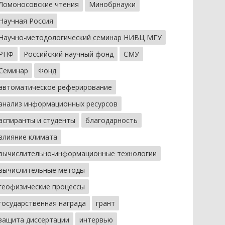
Ломоносовские чтения
Минобрнауки
Научная Россия
Научно-методологический семинар НИВЦ МГУ
РНФ
Российский научный фонд
СМУ
Семинар
Фонд
автоматическое реферирование
анализ информационных ресурсов
аспиранты и студенты
благодарность
влияние климата
вычислительно-информационные технологии
вычислительные методы
геофизические процессы
государственная награда
грант
защита диссертации
интервью