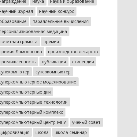
награждение
наука
наука и образование
научный журнал
научный конкурс
образование
параллельные вычисления
персонализированная медицина
почетная грамота
премия
премия Ломоносова
производство лекарств
промышленность
публикация
стипендия
супекомпютер
суперкомпьютер
суперкомпьютерное моделирование
суперкомпьютерные дни
суперкомпьютерные технологии
суперкомпьютерный комплекс
суперкомпьютерный центр МГУ
ученый совет
цифровизация
школа
школа-семинар