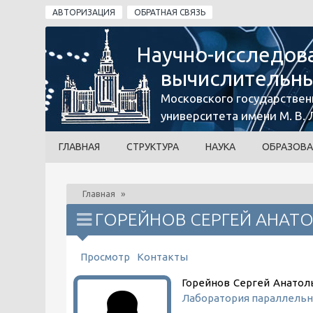
Перейти к основному содержанию
АВТОРИЗАЦИЯ
ОБРАТНАЯ СВЯЗЬ
Научно-исследов
вычислительны
Московского государствен
университета имени М. В.
ГЛАВНАЯ
СТРУКТУРА
НАУКА
ОБРАЗОВА
Главная
»
ГОРЕЙНОВ СЕРГЕЙ АНАТ
ГЛАВНЫЕ ВКЛАДКИ
Просмотр
(активная вкладка)
Контакты
Горейнов
Сергей
Анатол
Лаборатория параллель