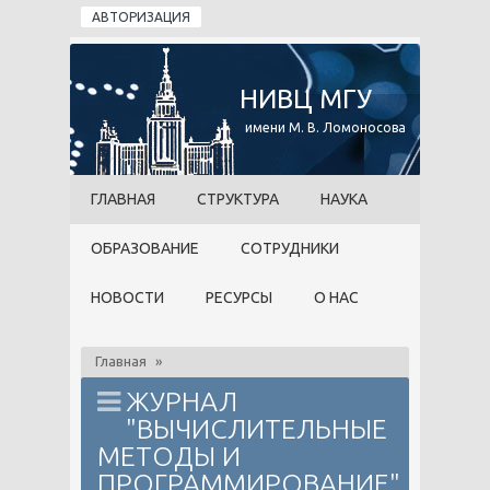
Перейти к основному содержанию
АВТОРИЗАЦИЯ
НИВЦ МГУ
имени М. В. Ломоносова
ГЛАВНАЯ
СТРУКТУРА
НАУКА
ОБРАЗОВАНИЕ
СОТРУДНИКИ
НОВОСТИ
РЕСУРСЫ
О НАС
Главная
»
ЖУРНАЛ
"ВЫЧИСЛИТЕЛЬНЫЕ
МЕТОДЫ И
ПРОГРАММИРОВАНИЕ"