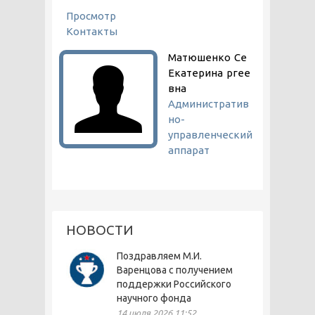
ГЛАВНЫЕ ВКЛАДКИ
Просмотр
(активная вкладка)
Контакты
Матюшенко
Се
Екатерина
ргее
вна
Административ
но-
управленческий
аппарат
НОВОСТИ
Поздравляем М.И.
Варенцова с получением
поддержки Российского
научного фонда
14 июля 2026 11:52