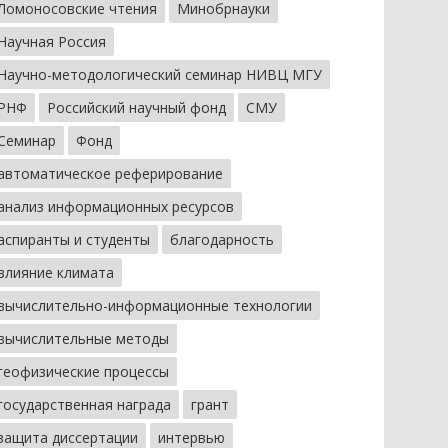
Ломоносовские чтения
Минобрнауки
Научная Россия
Научно-методологический семинар НИВЦ МГУ
РНФ
Российский научный фонд
СМУ
Семинар
Фонд
автоматическое реферирование
анализ информационных ресурсов
аспиранты и студенты
благодарность
влияние климата
вычислительно-информационные технологии
вычислительные методы
геофизические процессы
государственная награда
грант
защита диссертации
интервью