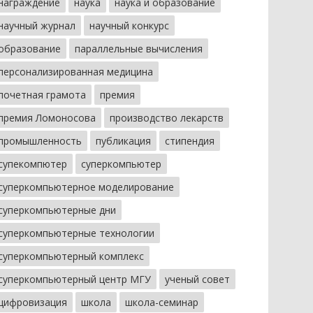
награждение
наука
наука и образование
научный журнал
научный конкурс
образование
параллельные вычисления
персонализированная медицина
почетная грамота
премия
премия Ломоносова
производство лекарств
промышленность
публикация
стипендия
супекомпютер
суперкомпьютер
суперкомпьютерное моделирование
суперкомпьютерные дни
суперкомпьютерные технологии
суперкомпьютерный комплекс
суперкомпьютерный центр МГУ
ученый совет
цифровизация
школа
школа-семинар