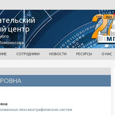
ательский
й центр
ного
 Ломоносова
НИЕ
СОТРУДНИКИ
НОВОСТИ
РЕСУРСЫ
О НАС
ИРОВНА
овна
рованных лексикографических систем