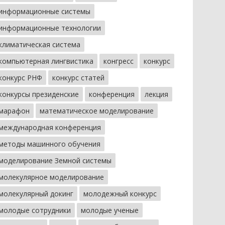
информационные системы
информационные технологии
климатическая система
компьютерная лингвистика
конгресс
конкурс
конкурс РНФ
конкурс статей
конкурсы президенские
конференция
лекция
марафон
математическое моделирование
международная конференция
методы машинного обучения
моделирование Земной системы
молекулярное моделирование
молекулярный докинг
молодежный конкурс
молодые сотрудники
молодые ученые