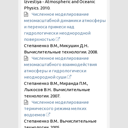
Izvestiya - Atmospheric and Oceanic
Physics.
2010
.
Численное моделирование
мезомасштабной динамики атмосферы
и переноса примеси над
гидрологически неоднородной
поверхностью
Степаненко В.М., Микушин Д.Н..
Вычислительные технологии.
2008
.
Численное моделирование
мезомасштабного взаимодействия
атмосферы и гидрологически
неоднородной суши
Степаненко В.М., Миранда П.М.,
Лыкосов В.Н.. Вычислительные
технологии.
2007
.
Численное моделирование
термического режима мелких
водоемов
Степаненко В.М.. Вычислительные
технологии.
2005
.