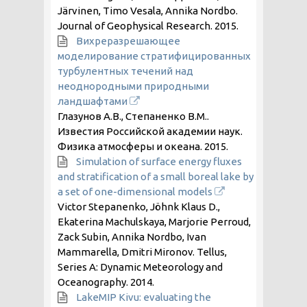
Järvinen, Timo Vesala, Annika Nordbo.
Journal of Geophysical Research.
2015
.
Вихреразрешающее
моделирование стратифицированных
турбулентных течений над
неоднородными природными
ландшафтами
Глазунов А.В., Степаненко В.М..
Известия Российской академии наук.
Физика атмосферы и океана.
2015
.
Simulation of surface energy fluxes
and stratification of a small boreal lake by
a set of one-dimensional models
Victor Stepanenko, Jöhnk Klaus D.,
Ekaterina Machulskaya, Marjorie Perroud,
Zack Subin, Annika Nordbo, Ivan
Mammarella, Dmitri Mironov. Tellus,
Series A: Dynamic Meteorology and
Oceanography.
2014
.
LakeMIP Kivu: evaluating the