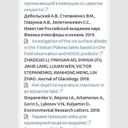
проникающей конвекции со сдвигом
скорости
Дебольский А.В., Степаненко В.М.,
Глазунов А.В., Зилитинкевич С.С..
Известия Российской академии наук.
Физика атмосферы и океана.
2019
.
Investigation of the ice surface albedo
in the Tibetan Plateau lakes based on the
field observation and MODIS products
ZHAOGUO LI, YINHUAN AO, SHIHUA LYU,
JIAHE LANG, LIJUAN WEN, VICTOR
STEPANENKO, XIANHONG MENG, LIN
ZHAO. Journal of Glaciology.
2018
.
Mid-depth temperature maximum in
an estuarine lake
Stepanenko V., Repina I.A., Artamonov A.,
Gorin S., Lykosov V.N., Kulyamin D..
Environmental Research Letters.
2018
.
Параметризация сейш для
одномерной модели водоёма