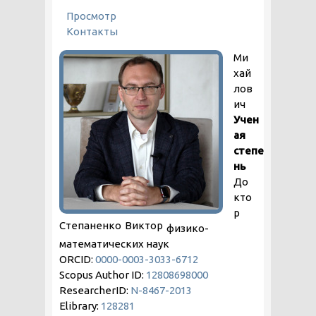
ГЛАВНЫЕ ВКЛАДКИ
Просмотр
(активная вкладка)
Контакты
Ми
хай
лов
ич
Учен
ая
степе
нь
До
кто
р
Степаненко
Виктор
физико-
математических наук
ORCID:
0000-0003-3033-6712
Scopus Author ID:
12808698000
ResearcherID:
N-8467-2013
Elibrary:
128281