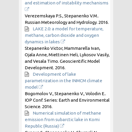
and estimation of instability mechanisms
Verezemskaya P.S., Stepanenko V.M..
Russian Meteorology and Hydrology.
2016
.
LAKE 2.0: a model for temperature,
methane, carbon dioxide and oxygen
dynamics in lakes
Stepanenko Victor, Mammarella Ivan,
Ojala Anne, Miettinen Heli, Lykosov Vasily,
and Vesala Timo. Geoscientific Model
Development.
2016
.
Development of lake
parametrization in the INMCM climate
model
Bogomolov V., Stepanenko V., Volodin E..
IOP Conf. Series: Earth and Environmental
Science.
2016
.
Numerical simulation of methane
emission from subarctic lake in Komi
Republic (Russia)