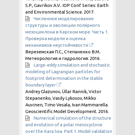
S.P., Gavrikov A.V.. IOP Conf. Series: Earth
and Environmental Science.
2017
.
Численное моделирование
структуры и эволюции полярного
мезоциклона в Карском море. Часть 1.
Проверка модели и оценка
механизмов неустойчивости
Вереземская П.С., Степаненко В.М..
Метеорология и гидрология.
2016
.
Large-eddy simulation and stochastic
modeling of Lagrangian particles for
footprint determination in the stable
boundary layer
Andrey Glazunov, Üllar Rannik, Victor
Stepanenko, Vasily Lykosov, Mikko
Auvinen, Timo Vesala, Ivan Mammarella.
Geoscientific Model Development.
2016
.
Numerical simulation of the structure
and evolution of a polar mesocyclone
over the Kara Sea. Part 1. Model validation