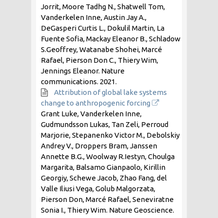
Jorrit, Moore Tadhg N., Shatwell Tom,
Vanderkelen Inne, Austin Jay A.,
DeGasperi Curtis L., Dokulil Martin, La
Fuente Sofia, Mackay Eleanor B., Schladow
S.Geoffrey, Watanabe Shohei, Marcé
Rafael, Pierson Don C., Thiery Wim,
Jennings Eleanor. Nature
communications.
2021
.
Attribution of global lake systems
change to anthropogenic forcing
Grant Luke, Vanderkelen Inne,
Gudmundsson Lukas, Tan Zeli, Perroud
Marjorie, Stepanenko Victor M., Debolskiy
Andrey V., Droppers Bram, Janssen
Annette B.G., Woolway R.Iestyn, Choulga
Margarita, Balsamo Gianpaolo, Kirillin
Georgiy, Schewe Jacob, Zhao Fang, del
Valle Iliusi Vega, Golub Malgorzata,
Pierson Don, Marcé Rafael, Seneviratne
Sonia I., Thiery Wim. Nature Geoscience.