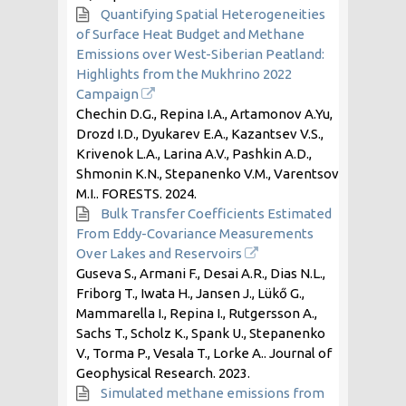
Quantifying Spatial Heterogeneities
of Surface Heat Budget and Methane
Emissions over West-Siberian Peatland:
Highlights from the Mukhrino 2022
Campaign
Chechin D.G., Repina I.A., Artamonov A.Yu,
Drozd I.D., Dyukarev E.A., Kazantsev V.S.,
Krivenok L.A., Larina A.V., Pashkin A.D.,
Shmonin K.N., Stepanenko V.M., Varentsov
M.I.. FORESTS.
2024
.
Bulk Transfer Coefficients Estimated
From Eddy-Covariance Measurements
Over Lakes and Reservoirs
Guseva S., Armani F., Desai A.R., Dias N.L.,
Friborg T., Iwata H., Jansen J., Lükő G.,
Mammarella I., Repina I., Rutgersson A.,
Sachs T., Scholz K., Spank U., Stepanenko
V., Torma P., Vesala T., Lorke A.. Journal of
Geophysical Research.
2023
.
Simulated methane emissions from