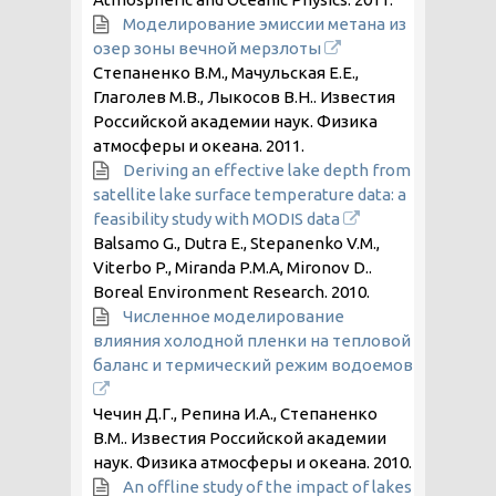
Моделирование эмиссии метана из
озер зоны вечной мерзлоты
Степаненко В.М., Мачульская Е.Е.,
Глаголев М.В., Лыкосов В.Н.. Известия
Российской академии наук. Физика
атмосферы и океана.
2011
.
Deriving an effective lake depth from
satellite lake surface temperature data: a
feasibility study with MODIS data
Balsamo G., Dutra E., Stepanenko V.M.,
Viterbo P., Miranda P.M.A, Mironov D..
Boreal Environment Research.
2010
.
Численное моделирование
влияния холодной пленки на тепловой
баланс и термический режим водоемов
Чечин Д.Г., Репина И.А., Степаненко
В.М.. Известия Российской академии
наук. Физика атмосферы и океана.
2010
.
An offline study of the impact of lakes