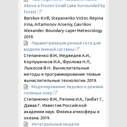
Above a Frozen Small Lake Surrounded by
Forest
Barskov Kirill, Stepanenko Victor, Repina
Irina, Artamonov Arseniy, Gavrikov
Alexander. Boundary-Layer Meteorology.
2019
.
Параметризация речной сети для
модели Земной системы
Степаненко В.М., Медведев А.И.,
Корпушенков И.А., Фролова Н.Л.,
Лыкосов В.Н.. Вычислительные
методы и программирование: Новые
вычислительные технологии.
2019
.
Моделирование ледового режима
соленых озер
Степаненко В.М., Репина И.А., Ганбат Г.,
Даваа Г.. Известия Российской
академии наук. Физика атмосферы и
океана.
2019
.
Интегральные модели