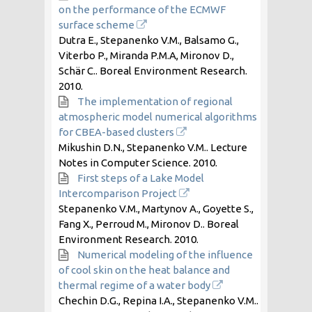
on the performance of the ECMWF
surface scheme
Dutra E., Stepanenko V.M., Balsamo G.,
Viterbo P., Miranda P.M.A, Mironov D.,
Schär C.. Boreal Environment Research.
2010
.
The implementation of regional
atmospheric model numerical algorithms
for CBEA-based clusters
Mikushin D.N., Stepanenko V.M.. Lecture
Notes in Computer Science.
2010
.
First steps of a Lake Model
Intercomparison Project
Stepanenko V.M., Martynov A., Goyette S.,
Fang X., Perroud M., Mironov D.. Boreal
Environment Research.
2010
.
Numerical modeling of the influence
of cool skin on the heat balance and
thermal regime of a water body
Chechin D.G., Repina I.A., Stepanenko V.M..