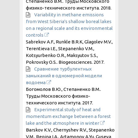
Степаненко В.М.. Труды Московского
физико-технического института.
2018
.
Variability in methane emissions
from West Siberia's shallow boreal lakes
on a regional scale and its environmental
controls
Sabrekov A.F., Runkle B.R.K, Glagolev M.V.,
Terentieva I.E., Stepanenko V.M.,
Kotsyurbenko O.R., Maksyutov S.S.,
Pokrovsky O.S.. Biogeosciences.
2017
.
Сравнение турбулентных
замыканий в одномерной модели
водоема
Богомолов В.Ю., Степаненко В.М..
Труды Московского физико-
технического института.
2017
.
Experimental study of heat and
momentum exchange between a forest
lake and the atmosphere in winter
Barskov K.V., Chernyshev R.V., Stepanenko
V.M., Repina I.A., Artamonov A.Yu, Guseva