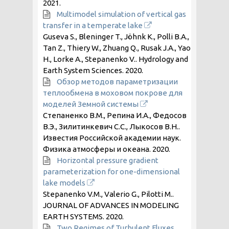
2021
.
Multimodel simulation of vertical gas
transfer in a temperate lake
Guseva S., Bleninger T., Jöhnk K., Polli B.A.,
Tan Z., Thiery W., Zhuang Q., Rusak J.A., Yao
H., Lorke A., Stepanenko V.. Hydrology and
Earth System Sciences.
2020
.
Обзор методов параметризации
теплообмена в моховом покрове для
моделей Земной системы
Степаненко В.М., Репина И.А., Федосов
В.Э., Зилитинкевич С.С., Лыкосов В.Н..
Известия Российской академии наук.
Физика атмосферы и океана.
2020
.
Horizontal pressure gradient
parameterization for one-dimensional
lake models
Stepanenko V.M., Valerio G., Pilotti M..
JOURNAL OF ADVANCES IN MODELING
EARTH SYSTEMS.
2020
.
Two Regimes of Turbulent Fluxes