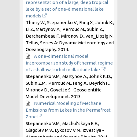
representation of a large, deep tropical
lake by a set of one-dimensional lake
models
Thiery W., Stepanenko V., Fang X., Jöhnk K.,
Li Z., Martynov A., Perroud M., Subin Z.,
Darchambeau F., Mironov D., van_Lipzig N..
Tellus, Series A: Dynamic Meteorology and
Oceanography.
2014
.
A one-dimensional model
intercomparison study of thermal regime
of a shallow, turbid midlatitude lake
Stepanenko V.M., Martynov A., Jöhnk K.D.,
Subin Z.M., Perroud M., Fang X., Beyrich F.,
Mironov D., Goyette S.. Geoscientific
Model Development.
2013
.
Numerical Modeling of Methane
Emissions from Lakes in the Permafrost
Zone
Stepanenko V.M., Machul’skaya E.E.,
Glagolev M.V., Lykosov V.N.. Izvestiya -
Atmospheric and Oceanic Physics.
2011
.