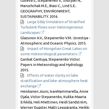
Guseva S., Stepanenko V., Shurpali N.,
Marushchak M.E., Biasi C., Lind S.E..
GEOGRAPHY, ENVIRONMENT,
SUSTAINABILITY.
2016
.
Large Eddy Simulation of Stratified
Turbulent Flows over Heterogeneous
Landscapes
Glazunov A.V., Stepanenko V.M.. Izvestiya -
Atmospheric and Oceanic Physics.
2015
.
Impact of Mongolian Great Lakes on
some meteorological parameters
Ganbat Gantuya, Stepanenko Victor.
Papers in Meteorology and Hydrology.
2015
.
Effects of water clarity on lake
stratification and lake-atmosphere heat
exchange
Heiskanen Jouni, IvanMammarella, Anne
Ojala, Victor Stepanenko, Kukka-Maaria
Erkkilä, Heli Miettinen, Heidi Sandström,
Werner Eugster, Matti Leppäranta, Heikki