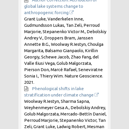
global lake systems change to
anthropogenic forcing
Grant Luke, Vanderkelen Inne,
Gudmundsson Lukas, Tan Zeli, Perroud
Marjorie, Stepanenko Victor M., Debolskiy
Andrey V., Droppers Bram, Janssen
Annette B.G., Woolway R.Iestyn, Choulga
Margarita, Balsamo Gianpaolo, Kirillin
Georgiy, Schewe Jacob, Zhao Fang, del
Valle Iliusi Vega, Golub Malgorzata,
Pierson Don, Marcé Rafael, Seneviratne
Sonia I., Thiery Wim. Nature Geoscience.
2021
.
Phenological shifts in lake
stratification under climate change
Woolway R.Iestyn, Sharma Sapna,
Weyhenmeyer Gesa A., Debolskiy Andrey,
Golub Malgorzata, Mercado-Bettín Daniel,
Perroud Marjorie, Stepanenko Victor, Tan
Zeli, Grant Luke, Ladwig Robert, Mesman