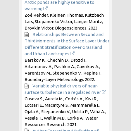
Arctic ponds are highly sensitive to
warming
Zoé Rehder, Kleinen Thomas, Kutzbach
Lars, Stepanenko Victor, Langer Moritz,
Brovkin Victor. Biogeosciences.
2023
.
Relationships Between Second and
Third Moments in the Surface Layer Under
Different Stratification over Grassland
and Urban Landscapes
Barskov K., Chechin D., Drozd I.,
Artamonov A., Pashkin A., Gavrikov A.,
Varentsov M., Stepanenko V., Repina I..
Boundary-Layer Meteorology.
2022
.
Variable physical drivers of near-
surface turbulence in a regulated river
Guseva S., Aurela M., Cortés A., Kivi R.,
Lotsari E., MacIntyre S., Mammarella I.,
Ojala A., Stepanenko V., Uotila P., Vähä A.,
Vesala T., Wallin M.B., Lorke A.. Water
Resources Research.
2021
.
Author Correction: Attribution of