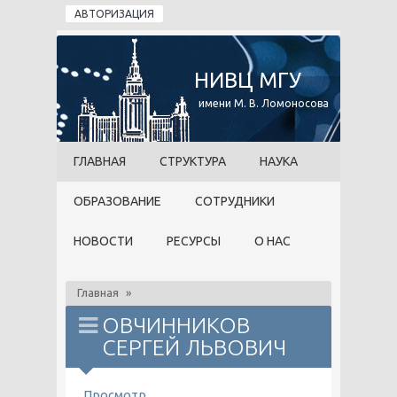
Перейти к основному содержанию
АВТОРИЗАЦИЯ
НИВЦ МГУ
имени М. В. Ломоносова
ГЛАВНАЯ
СТРУКТУРА
НАУКА
ОБРАЗОВАНИЕ
СОТРУДНИКИ
НОВОСТИ
РЕСУРСЫ
О НАС
Главная
»
ОВЧИННИКОВ
СЕРГЕЙ ЛЬВОВИЧ
ГЛАВНЫЕ ВКЛАДКИ
Просмотр
(активная вкладка)