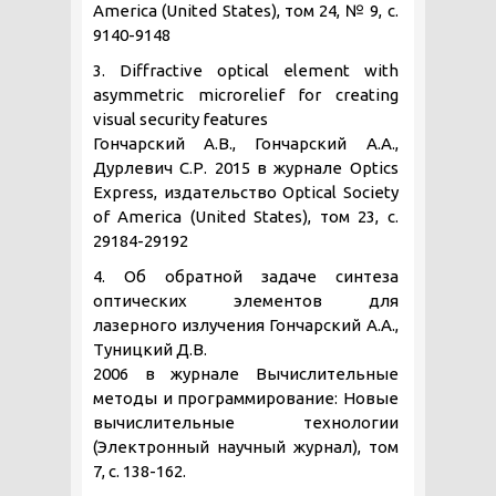
America (United States), том 24, № 9, с.
9140-9148
3. Diffractive optical element with
asymmetric microrelief for creating
visual security features
Гончарский А.В., Гончарский А.А.,
Дурлевич С.Р. 2015 в журнале Optics
Express, издательство Optical Society
of America (United States), том 23, с.
29184-29192
4. Об обратной задаче синтеза
оптических элементов для
лазерного излучения Гончарский А.А.,
Туницкий Д.В.
2006 в журнале Вычислительные
методы и программирование: Новые
вычислительные технологии
(Электронный научный журнал), том
7, с. 138-162.