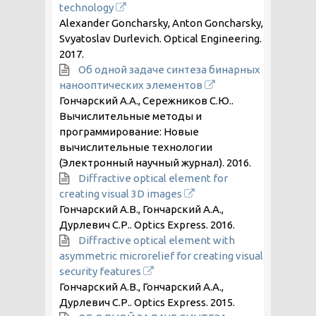
technology
Alexander Goncharsky, Anton Goncharsky,
Svyatoslav Durlevich. Optical Engineering.
2017
.
Об одной задаче синтеза бинарных
нанооптических элементов
Гончарский А.А., Сережников С.Ю..
Вычислительные методы и
программирование: Новые
вычислительные технологии
(Электронный научный журнал).
2016
.
Diffractive optical element for
creating visual 3D images
Гончарский А.В., Гончарский А.А.,
Дурлевич С.Р.. Optics Express.
2016
.
Diffractive optical element with
asymmetric microrelief for creating visual
security features
Гончарский А.В., Гончарский А.А.,
Дурлевич С.Р.. Optics Express.
2015
.