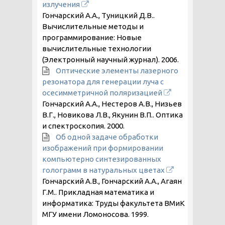
излучения
Гончарский А.А., Туницкий Д.В..
Вычислительные методы и
программирование: Новые
вычислительные технологии
(Электронный научный журнал).
2006
.
Оптические элементы лазерного
резонатора для генерации луча с
осесимметричной поляризацией
Гончарский А.А., Нестеров А.В., Низьев
В.Г., Новикова Л.В., Якунин В.П.. Оптика
и спектроскопия.
2000
.
Об одной задаче обработки
изображений при формировании
компьютерно синтезированных
голограмм в натуральных цветах
Гончарский А.В., Гончарский А.А., Агаян
Г.М.. Прикладная математика и
информатика: Труды факультета ВМиК
МГУ имени Ломоносова.
1999
.