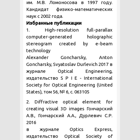
им. М.В. Ломоносова в 1997 году.
Кандидат физико-математических
наук с 2002 года.
Избранные публикации
1. High-resolution full-parallax
computer-generated holographic
stereogram created by e-beam
technology
Alexander Goncharsky, Anton
Goncharsky, Svyatoslav Durlevich 2017 в
журнале Optical Engineering,
издательство S P I E - International
Society for Optical Engineering (United
States), том 56, № 6, с. 063105
2. Diffractive optical element for
creating visual 3D images Гончарский
А.В., Гончарский А.А., Дурлевич С.Р.
2016
в журнале Optics Express,
издательство Optical Society of