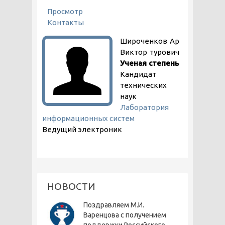
ГЛАВНЫЕ ВКЛАДКИ
Просмотр
(активная вкладка)
Контакты
Широченков
Ар
Виктор
турович
Ученая степень
Кандидат
технических
наук
Лаборатория
информационных систем
Ведущий электроник
НОВОСТИ
Поздравляем М.И.
Варенцова с получением