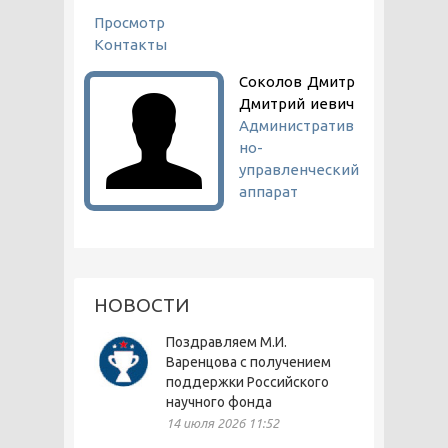
ГЛАВНЫЕ ВКЛАДКИ
Просмотр
(активная вкладка)
Контакты
Соколов
Дмитр
Дмитрий
иевич
Административ
но-
управленческий
аппарат
НОВОСТИ
Поздравляем М.И.
Варенцова с получением
поддержки Российского
научного фонда
14 июля 2026 11:52