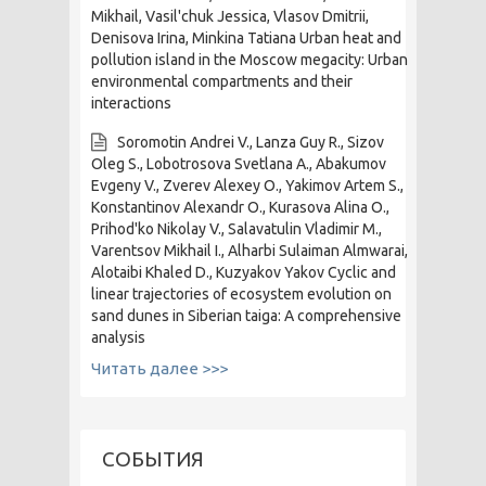
Mikhail, Vasil'chuk Jessica, Vlasov Dmitrii,
Denisova Irina, Minkina Tatiana Urban heat and
pollution island in the Moscow megacity: Urban
environmental compartments and their
interactions
Soromotin Andrei V., Lanza Guy R., Sizov
Oleg S., Lobotrosova Svetlana A., Abakumov
Evgeny V., Zverev Alexey O., Yakimov Artem S.,
Konstantinov Alexandr O., Kurasova Alina O.,
Prihod'ko Nikolay V., Salavatulin Vladimir M.,
Varentsov Mikhail I., Alharbi Sulaiman Almwarai,
Alotaibi Khaled D., Kuzyakov Yakov Cyclic and
linear trajectories of ecosystem evolution on
sand dunes in Siberian taiga: A comprehensive
analysis
Читать далее >>>
СОБЫТИЯ