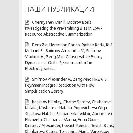
НАШИ ПУБЛИКАЦИИ
Chernyshev Daniil, Dobrov Boris
Investigating the Pre-Training Bias in Low-
Resource Abstractive Summarization
Bern Zvi, Herrmann Enrico, Roiban Radu, Ruf
Michael S., Smirnov Alexander V., Smirnov
Vladimir A., Zeng Mao Conservative Binary
Dynamics at Order \ensuremathα⁵ in
Electrodynamics
Smirnov Alexander V., Zeng Mao FIRE 6.5:
Feynman Integral Reduction with New
Simplification Library
Kasimov Nikolay, Chalov Sergey, Chubarova
Natalia, Kosheleva Natalia, Popovicheva Olga,
Shartova Natalia, Stepanenko Viktor, Androsova
Elizaveta, Chichaeva Marina, Erina Oxana,
Kirsanov Alexander, Kovach Roman, Revich Boris,
Shinkareva Galina, Tereshina Maria, Varentsov