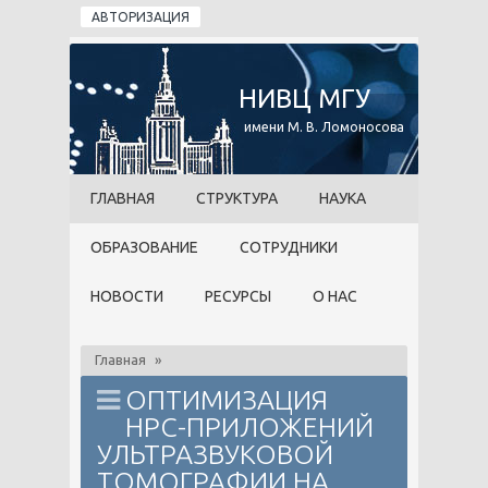
Перейти к основному содержанию
АВТОРИЗАЦИЯ
НИВЦ МГУ
имени М. В. Ломоносова
ГЛАВНАЯ
СТРУКТУРА
НАУКА
ОБРАЗОВАНИЕ
СОТРУДНИКИ
НОВОСТИ
РЕСУРСЫ
О НАС
Главная
»
ОПТИМИЗАЦИЯ
HPC-ПРИЛОЖЕНИЙ
УЛЬТРАЗВУКОВОЙ
ТОМОГРАФИИ НА