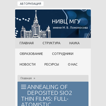
Перейти к основному содержанию
АВТОРИЗАЦИЯ
НИВЦ МГУ
имени М. В. Ломоносова
ГЛАВНАЯ
СТРУКТУРА
НАУКА
ОБРАЗОВАНИЕ
СОТРУДНИКИ
НОВОСТИ
РЕСУРСЫ
О НАС
Главная
»
ANNEALING OF
DEPOSITED SIO2
THIN FILMS: FULL-
ATOMISTIC