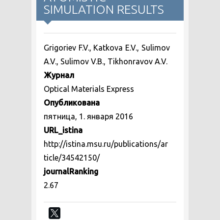
SIMULATION RESULTS
Grigoriev F.V., Katkova E.V., Sulimov
A.V., Sulimov V.B., Tikhonravov A.V.
Журнал
Optical Materials Express
Опубликована
пятница, 1. января 2016
URL_istina
http://istina.msu.ru/publications/ar
ticle/34542150/
journalRanking
2.67