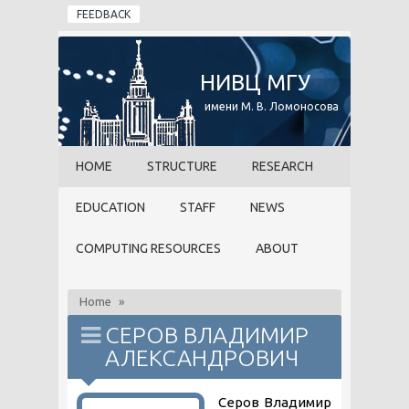
Skip to main content
FEEDBACK
НИВЦ МГУ
имени М. В. Ломоносова
HOME
STRUCTURE
RESEARCH
EDUCATION
STAFF
NEWS
COMPUTING RESOURCES
ABOUT
Home
»
СЕРОВ ВЛАДИМИР
АЛЕКСАНДРОВИЧ
Серов
Владимир