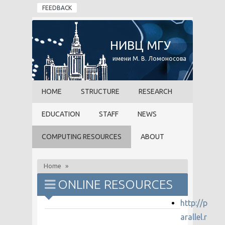
Skip to main content
FEEDBACK
НИВЦ МГУ
имени М. В. Ломоносова
HOME
STRUCTURE
RESEARCH
EDUCATION
STAFF
NEWS
COMPUTING RESOURCES
ABOUT
Home
»
ONLINE RESOURCES
http://p
arallel.r