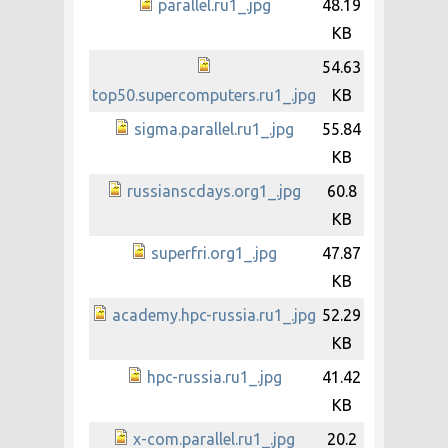
parallel.ru1_.jpg
48.19
KB
54.63
top50.supercomputers.ru1_.jpg
KB
sigma.parallel.ru1_.jpg
55.84
KB
russianscdays.org1_.jpg
60.8
KB
superfri.org1_.jpg
47.87
KB
academy.hpc-russia.ru1_.jpg
52.29
KB
hpc-russia.ru1_.jpg
41.42
KB
x-com.parallel.ru1_.jpg
20.2