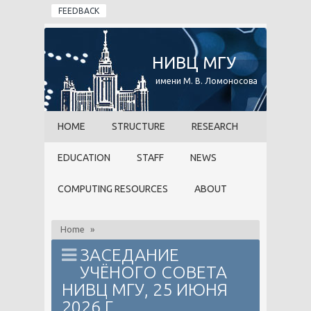
Skip to main content
FEEDBACK
НИВЦ МГУ
имени М. В. Ломоносова
HOME
STRUCTURE
RESEARCH
EDUCATION
STAFF
NEWS
COMPUTING RESOURCES
ABOUT
Home
»
ЗАСЕДАНИЕ
УЧЁНОГО СОВЕТА
НИВЦ МГУ, 25 ИЮНЯ
2026 Г.