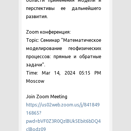
области применения модели и
перспективы ее дальнейшего
развития.
Zoom конференция:
Topic: Семинар "Математическое
моделирование геофизических
процессов: прямые и обратные
задачи".
Time: Mar 14, 2024 05:15 PM
Moscow
Join Zoom Meeting
https://us02web.zoom.us/j/841849
16865?
pwd=bVF0Z3R0QzlBUk5Ebit6bDQ4
clBodz09