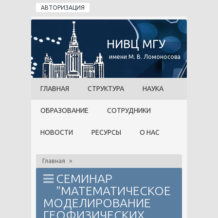
Перейти к основному содержанию
АВТОРИЗАЦИЯ
НИВЦ МГУ
имени М. В. Ломоносова
ГЛАВНАЯ
СТРУКТУРА
НАУКА
ОБРАЗОВАНИЕ
СОТРУДНИКИ
НОВОСТИ
РЕСУРСЫ
О НАС
Главная
»
СЕМИНАР
"МАТЕМАТИЧЕСКОЕ
МОДЕЛИРОВАНИЕ
ГЕОФИЗИЧЕСКИХ