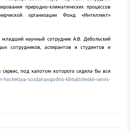
ирования природно-климатических процессов
ческой организации Фонд «Интеллект»
а младший научный сотрудник А.В. Дебольский
ых сотрудников, аспирантов и студентов и
 сервис, под капотом которого сидела бы вся
on-hochetsya-sozdat-pogodno-klimaticheskii-servis-