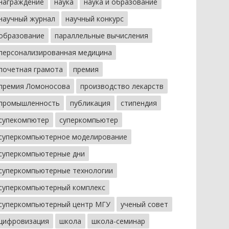
награждение
наука
наука и образование
научный журнал
научный конкурс
образование
параллельные вычисления
персонализированная медицина
почетная грамота
премия
премия Ломоносова
производство лекарств
промышленность
публикация
стипендия
супекомпютер
суперкомпьютер
суперкомпьютерное моделирование
суперкомпьютерные дни
суперкомпьютерные технологии
суперкомпьютерный комплекс
суперкомпьютерный центр МГУ
ученый совет
цифровизация
школа
школа-семинар