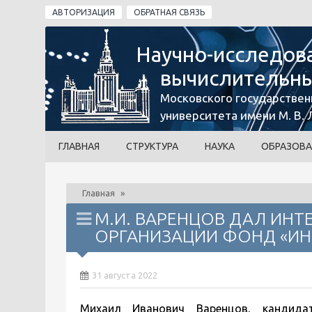
Перейти к основному содержанию
АВТОРИЗАЦИЯ
ОБРАТНАЯ СВЯЗЬ
Научно-исследов
вычислительны
Московского государствен
университета имени М. В.
ГЛАВНАЯ
СТРУКТУРА
НАУКА
ОБРАЗОВА
Главная
»
М.И. ВАРЕНЦОВ ДАЛ ИН
ОРГАНИЗАЦИИ ФОНД «ИН
31 августа 2022
Михаил Иванович Варенцов, кандидат