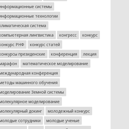
информационные системы
информационные технологии
климатическая система
компьютерная лингвистика
конгресс
конкурс
конкурс РНФ
конкурс статей
конкурсы президенские
конференция
лекция
марафон
математическое моделирование
международная конференция
методы машинного обучения
моделирование Земной системы
молекулярное моделирование
молекулярный докинг
молодежный конкурс
молодые сотрудники
молодые ученые