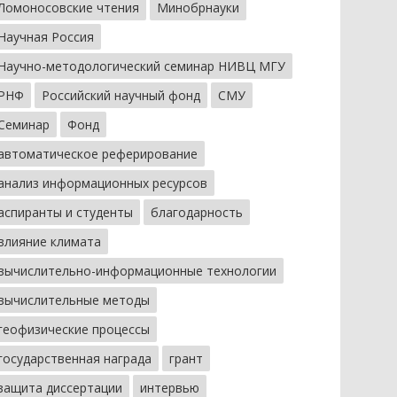
Ломоносовские чтения
Минобрнауки
Научная Россия
Научно-методологический семинар НИВЦ МГУ
РНФ
Российский научный фонд
СМУ
Семинар
Фонд
автоматическое реферирование
анализ информационных ресурсов
аспиранты и студенты
благодарность
влияние климата
вычислительно-информационные технологии
вычислительные методы
геофизические процессы
государственная награда
грант
защита диссертации
интервью