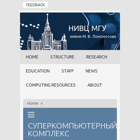
Skip to main content
FEEDBACK
НИВЦ МГУ
имени М. В. Ломоносова
HOME
STRUCTURE
RESEARCH
EDUCATION
STAFF
NEWS
COMPUTING RESOURCES
ABOUT
Home
»
СУПЕРКОМПЬЮТЕРНЫЙ
КОМПЛЕКС