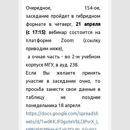
Очередное, 154-ое,
заседание пройдет в гибридном
формате в четверг,
21 апреля
(с
17:15)
: вебинар состоится на
платформе Zoom (ссылку
приводим ниже),
а очная часть - во 2-м учебном
корпусе МГУ, в ауд. 238.
Если Вы желаете принять
участие в заседании очно, то
просьба занести свои данные в
таблицу не позднее
понедельника 18 апреля
https://docs.google.com/spreadsh
eets/d/1wdKKJF0goteVbLl3PvrX_L
HPN3bP3Bb0ubTqbZDUN_0/edit?