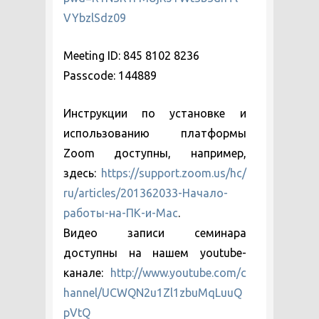
VYbzlSdz09
Meeting ID: 845 8102 8236
Passcode: 144889
Инструкции по установке и
использованию платформы
Zoom доступны, например,
здесь:
https://support.zoom.us/hc/
ru/articles/201362033-Начало-
работы-на-ПК-и-Mac
.
Видео записи семинара
доступны на нашем youtube-
канале:
http://www.youtube.com/c
hannel/UCWQN2u1Zl1zbuMqLuuQ
pVtQ