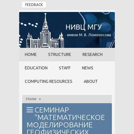
Skip to main content
FEEDBACK
НИВЦ МГУ
имени М. В. Ломоносова
HOME
STRUCTURE
RESEARCH
EDUCATION
STAFF
NEWS
COMPUTING RESOURCES
ABOUT
Home
»
СЕМИНАР
"МАТЕМАТИЧЕСКОЕ
МОДЕЛИРОВАНИЕ
ГЕОФИЗИЧЕСКИХ