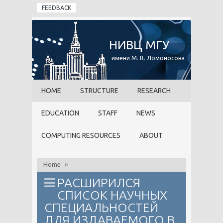
Skip to main content
FEEDBACK
НИВЦ МГУ
имени М. В. Ломоносова
HOME
STRUCTURE
RESEARCH
EDUCATION
STAFF
NEWS
COMPUTING RESOURCES
ABOUT
Home
»
РАСШИРИЛСЯ
СПИСОК НАУЧНЫХ
СПЕЦИАЛЬНОСТЕЙ
ДЛЯ ИЗДАВАЕМОГО В