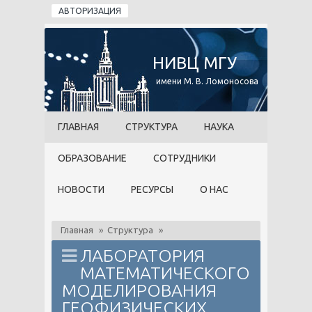
Перейти к основному содержанию
АВТОРИЗАЦИЯ
НИВЦ МГУ
имени М. В. Ломоносова
ГЛАВНАЯ
СТРУКТУРА
НАУКА
ОБРАЗОВАНИЕ
СОТРУДНИКИ
НОВОСТИ
РЕСУРСЫ
О НАС
Главная
»
Структура
»
ЛАБОРАТОРИЯ
МАТЕМАТИЧЕСКОГО
МОДЕЛИРОВАНИЯ
ГЕОФИЗИЧЕСКИХ