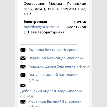
Федерация, Москва, Ленинские
горы, дом 1, стр. 4, комнаты 107а,
108а
Электронная почта:
mortikov@srcc.msu.ru
(Мортиков
Е.В., зав.лабораторией)
Бычкова Виктория Игоревна
Варенцoв Александр Иванович
Гладских Дарья Сергеевна
к.ф.-м.н.
Глазунов Андрей Васильевич
д.ф.-м.н.
Дебольский Андрей Владимирович
к.ф.-м.н.
Мортиков Евгений Валерьевич
к.ф.-м.н.