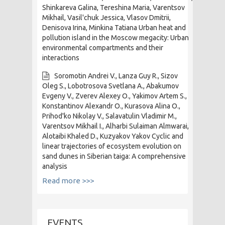
Shinkareva Galina, Tereshina Maria, Varentsov
Mikhail, Vasil'chuk Jessica, Vlasov Dmitrii,
Denisova Irina, Minkina Tatiana Urban heat and
pollution island in the Moscow megacity: Urban
environmental compartments and their
interactions
Soromotin Andrei V., Lanza Guy R., Sizov
Oleg S., Lobotrosova Svetlana A., Abakumov
Evgeny V., Zverev Alexey O., Yakimov Artem S.,
Konstantinov Alexandr O., Kurasova Alina O.,
Prihod'ko Nikolay V., Salavatulin Vladimir M.,
Varentsov Mikhail I., Alharbi Sulaiman Almwarai,
Alotaibi Khaled D., Kuzyakov Yakov Cyclic and
linear trajectories of ecosystem evolution on
sand dunes in Siberian taiga: A comprehensive
analysis
Read more >>>
EVENTS