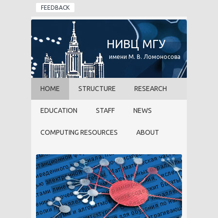
Skip to main content
FEEDBACK
НИВЦ МГУ
имени М. В. Ломоносова
HOME
STRUCTURE
RESEARCH
EDUCATION
STAFF
NEWS
COMPUTING RESOURCES
ABOUT