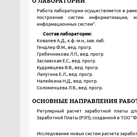
О ЛАБОРАТОРИИ
Работа лаборатории осуществляется в рам
построения систем информатизации, м
информационных систем".
Состав лаборатории:
Ковалев А.Д., к.ф.-м.н., зав. лаб.
Гендлер Ф.М., вед. прогр.
Гребенникова Л.П., вед. прогр.
Заславская Е.С., вед. прогр.
Кудрявцева В.В., вед. прогр.
Лапутина Е.Л., вед. прогр.
Налейкина Н.Д., вед. прогр.
Соломенцева Л.Б., вед. прогр.
ОСНОВНЫЕ НАПРАВЛЕНИЯ РАБ
Регулярный расчет заработной платы д
Заработной Платы (РЗП), созданной в ТОО "
Исследование новых систем расчета зарабо