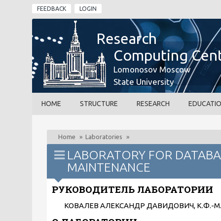
Skip to main content
FEEDBACK
LOGIN
Research
Computing Cen
Lomonosov Moscow
State University
HOME
STRUCTURE
RESEARCH
EDUCATI
Home
»
Laboratories
»
LABORATORY FOR DATABA
MAINTENANCE
РУКОВОДИТЕЛЬ ЛАБОРАТОРИИ
КОВАЛЕВ АЛЕКСАНДР ДАВИДОВИЧ, К.Ф.-М.