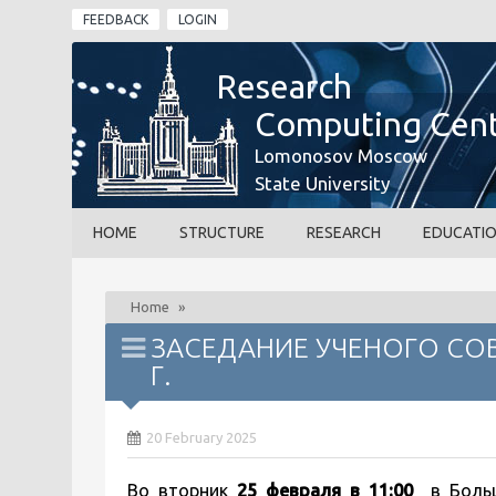
Skip to main content
FEEDBACK
LOGIN
Research
Computing Cen
Lomonosov Moscow
State University
HOME
STRUCTURE
RESEARCH
EDUCATI
Home
»
ЗАСЕДАНИЕ УЧЕНОГО СОВЕ
Г.
20 February 2025
Во вторник
25 февраля в 11:00
в Больш