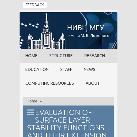
Skip to main content
FEEDBACK
НИВЦ МГУ
имени М. В. Ломоносова
HOME
STRUCTURE
RESEARCH
EDUCATION
STAFF
NEWS
COMPUTING RESOURCES
ABOUT
Home
»
EVALUATION OF
SURFACE LAYER
STABILITY FUNCTIONS
AND THEIR EXTENSION