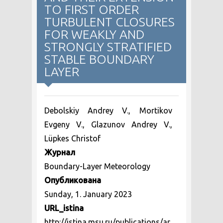
TO FIRST ORDER
TURBULENT CLOSURES
FOR WEAKLY AND
STRONGLY STRATIFIED
STABLE BOUNDARY
LAYER
Debolskiy Andrey V., Mortikov
Evgeny V., Glazunov Andrey V.,
Lüpkes Christof
Журнал
Boundary-Layer Meteorology
Опубликована
Sunday, 1. January 2023
URL_istina
http://istina.msu.ru/publications/ar