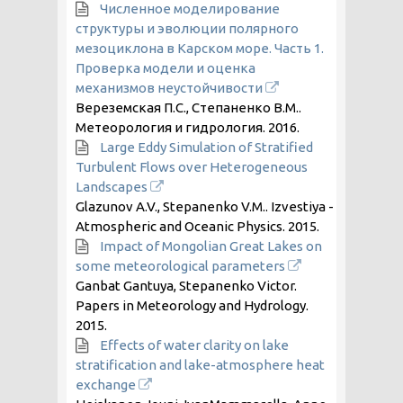
Численное моделирование
структуры и эволюции полярного
мезоциклона в Карском море. Часть 1.
Проверка модели и оценка
механизмов неустойчивости
Вереземская П.С., Степаненко В.М..
Метеорология и гидрология.
2016
.
Large Eddy Simulation of Stratified
Turbulent Flows over Heterogeneous
Landscapes
Glazunov A.V., Stepanenko V.M.. Izvestiya -
Atmospheric and Oceanic Physics.
2015
.
Impact of Mongolian Great Lakes on
some meteorological parameters
Ganbat Gantuya, Stepanenko Victor.
Papers in Meteorology and Hydrology.
2015
.
Effects of water clarity on lake
stratification and lake-atmosphere heat
exchange