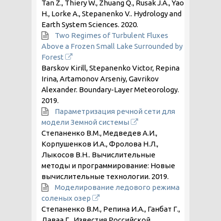
Tan Z., Thiery W., Zhuang Q., Rusak J.A., Yao
H., Lorke A., Stepanenko V.. Hydrology and
Earth System Sciences.
2020
.
Two Regimes of Turbulent Fluxes
Above a Frozen Small Lake Surrounded by
Forest
Barskov Kirill, Stepanenko Victor, Repina
Irina, Artamonov Arseniy, Gavrikov
Alexander. Boundary-Layer Meteorology.
2019
.
Параметризация речной сети для
модели Земной системы
Степаненко В.М., Медведев А.И.,
Корпушенков И.А., Фролова Н.Л.,
Лыкосов В.Н.. Вычислительные
методы и программирование: Новые
вычислительные технологии.
2019
.
Моделирование ледового режима
соленых озер
Степаненко В.М., Репина И.А., Ганбат Г.,
Даваа Г.. Известия Российской