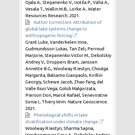
Ojala A., Stepanenko V., Uotila P., Vähä A.,
Vesala T., Wallin M.B., Lorke A.. Water
Resources Research.
2021
.
Author Correction: Attribution of
global lake systems change to
anthropogenic forcing
Grant Luke, Vanderkelen Inne,
Gudmundsson Lukas, Tan Zeli, Perroud
Marjorie, Stepanenko Victor M., Debolskiy
Andrey V., Droppers Bram, Janssen
Annette B.G., Woolway R.Iestyn, Choulga
Margarita, Balsamo Gianpaolo, Kirillin
Georgiy, Schewe Jacob, Zhao Fang, del
Valle Iliusi Vega, Golub Malgorzata,
Pierson Don, Marcé Rafael, Seneviratne
Sonia I., Thiery Wim. Nature Geoscience.
2021
.
Phenological shifts in lake
stratification under climate change
Woolway R.Iestyn, Sharma Sapna,
Weyhenmeyer Gesa A., Debolskiy Andrey,