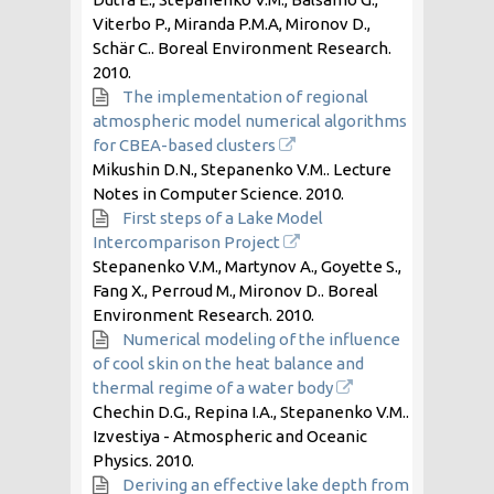
Viterbo P., Miranda P.M.A, Mironov D.,
Schär C.. Boreal Environment Research.
2010
.
The implementation of regional
atmospheric model numerical algorithms
for CBEA-based clusters
Mikushin D.N., Stepanenko V.M.. Lecture
Notes in Computer Science.
2010
.
First steps of a Lake Model
Intercomparison Project
Stepanenko V.M., Martynov A., Goyette S.,
Fang X., Perroud M., Mironov D.. Boreal
Environment Research.
2010
.
Numerical modeling of the influence
of cool skin on the heat balance and
thermal regime of a water body
Chechin D.G., Repina I.A., Stepanenko V.M..
Izvestiya - Atmospheric and Oceanic
Physics.
2010
.
Deriving an effective lake depth from