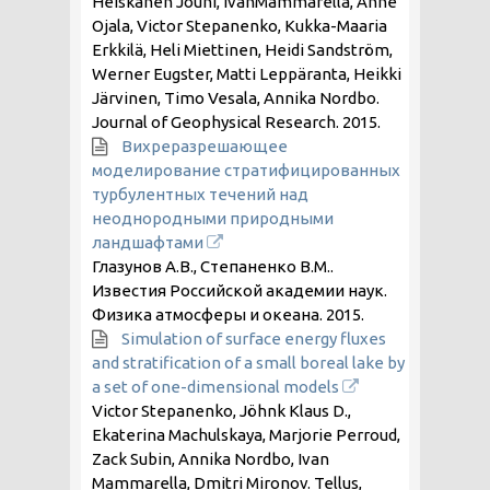
Heiskanen Jouni, IvanMammarella, Anne
Ojala, Victor Stepanenko, Kukka-Maaria
Erkkilä, Heli Miettinen, Heidi Sandström,
Werner Eugster, Matti Leppäranta, Heikki
Järvinen, Timo Vesala, Annika Nordbo.
Journal of Geophysical Research.
2015
.
Вихреразрешающее
моделирование стратифицированных
турбулентных течений над
неоднородными природными
ландшафтами
Глазунов А.В., Степаненко В.М..
Известия Российской академии наук.
Физика атмосферы и океана.
2015
.
Simulation of surface energy fluxes
and stratification of a small boreal lake by
a set of one-dimensional models
Victor Stepanenko, Jöhnk Klaus D.,
Ekaterina Machulskaya, Marjorie Perroud,
Zack Subin, Annika Nordbo, Ivan
Mammarella, Dmitri Mironov. Tellus,