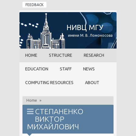
Skip to main content
FEEDBACK
НИВЦ МГУ
имени М. В. Ломоносова
HOME
STRUCTURE
RESEARCH
EDUCATION
STAFF
NEWS
COMPUTING RESOURCES
ABOUT
Home
»
СТЕПАНЕНКО
ВИКТОР
МИХАЙЛОВИЧ