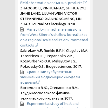
field observation and MODIS products
ZHAOGUO LI, YINHUAN AO, SHIHUA LYU,
JIAHE LANG, LIJUAN WEN, VICTOR
STEPANENKO, XIANHONG MENG, LIN
ZHAO. Journal of Glaciology.
2018
.
Variability in methane emissions
from West Siberia's shallow boreal lakes
on a regional scale and its environmental
controls
Sabrekov A.F., Runkle B.R.K, Glagolev M.V.,
Terentieva I.E., Stepanenko V.M.,
Kotsyurbenko O.R., Maksyutov S.S.,
Pokrovsky O.S.. Biogeosciences.
2017
.
Сравнение турбулентных
замыканий в одномерной модели
водоема
Богомолов В.Ю., Степаненко В.М..
Труды Московского физико-
технического института.
2017
.
Experimental study of heat and