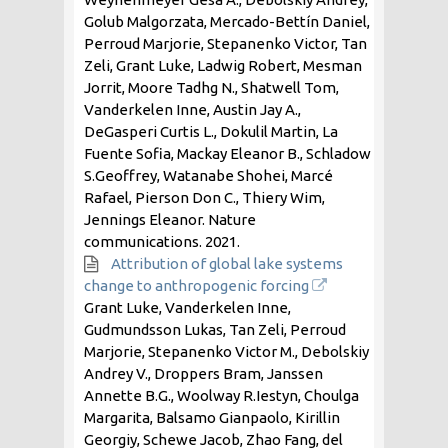
Golub Malgorzata, Mercado-Bettín Daniel,
Perroud Marjorie, Stepanenko Victor, Tan
Zeli, Grant Luke, Ladwig Robert, Mesman
Jorrit, Moore Tadhg N., Shatwell Tom,
Vanderkelen Inne, Austin Jay A.,
DeGasperi Curtis L., Dokulil Martin, La
Fuente Sofia, Mackay Eleanor B., Schladow
S.Geoffrey, Watanabe Shohei, Marcé
Rafael, Pierson Don C., Thiery Wim,
Jennings Eleanor. Nature
communications.
2021
.
Attribution of global lake systems
change to anthropogenic forcing
Grant Luke, Vanderkelen Inne,
Gudmundsson Lukas, Tan Zeli, Perroud
Marjorie, Stepanenko Victor M., Debolskiy
Andrey V., Droppers Bram, Janssen
Annette B.G., Woolway R.Iestyn, Choulga
Margarita, Balsamo Gianpaolo, Kirillin
Georgiy, Schewe Jacob, Zhao Fang, del