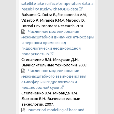
satellite lake surface temperature data: a
feasibility study with MODIS data
Balsamo G., Dutra E., Stepanenko V.M.,
Viterbo P., Miranda P.M.A, Mironov D..
Boreal Environment Research.
2010
.
Численное моделирование
мезомасштабной динамики атмосферы
и переноса примеси над
гидрологически неоднородной
поверхностью
Степаненко В.М., Микушин Д.Н..
Вычислительные технологии.
2008
.
Численное моделирование
мезомасштабного взаимодействия
атмосферы и гидрологически
неоднородной суши
Степаненко В.М., Миранда П.М.,
Лыкосов В.Н.. Вычислительные
технологии.
2007
.
Numerical modeling of heat and