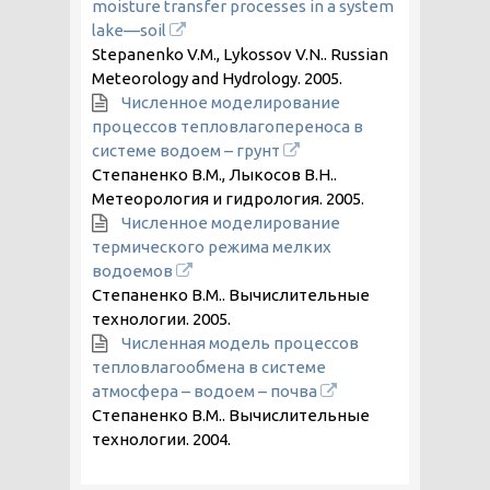
moisture transfer processes in a system
lake—soil
Stepanenko V.M., Lykossov V.N.. Russian
Meteorology and Hydrology.
2005
.
Численное моделирование
процессов тепловлагопереноса в
системе водоем – грунт
Степаненко В.М., Лыкосов В.Н..
Метеорология и гидрология.
2005
.
Численное моделирование
термического режима мелких
водоемов
Степаненко В.М.. Вычислительные
технологии.
2005
.
Численная модель процессов
тепловлагообмена в системе
атмосфера – водоем – почва
Степаненко В.М.. Вычислительные
технологии.
2004
.