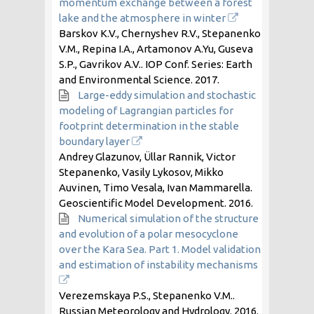
momentum exchange between a forest
lake and the atmosphere in winter
Barskov K.V., Chernyshev R.V., Stepanenko
V.M., Repina I.A., Artamonov A.Yu, Guseva
S.P., Gavrikov A.V.. IOP Conf. Series: Earth
and Environmental Science.
2017
.
Large-eddy simulation and stochastic
modeling of Lagrangian particles for
footprint determination in the stable
boundary layer
Andrey Glazunov, Üllar Rannik, Victor
Stepanenko, Vasily Lykosov, Mikko
Auvinen, Timo Vesala, Ivan Mammarella.
Geoscientific Model Development.
2016
.
Numerical simulation of the structure
and evolution of a polar mesocyclone
over the Kara Sea. Part 1. Model validation
and estimation of instability mechanisms
Verezemskaya P.S., Stepanenko V.M..
Russian Meteorology and Hydrology.
2016
.