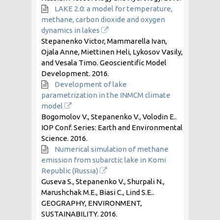
LAKE 2.0: a model for temperature,
methane, carbon dioxide and oxygen
dynamics in lakes
Stepanenko Victor, Mammarella Ivan,
Ojala Anne, Miettinen Heli, Lykosov Vasily,
and Vesala Timo. Geoscientific Model
Development.
2016
.
Development of lake
parametrization in the INMCM climate
model
Bogomolov V., Stepanenko V., Volodin E..
IOP Conf. Series: Earth and Environmental
Science.
2016
.
Numerical simulation of methane
emission from subarctic lake in Komi
Republic (Russia)
Guseva S., Stepanenko V., Shurpali N.,
Marushchak M.E., Biasi C., Lind S.E..
GEOGRAPHY, ENVIRONMENT,
SUSTAINABILITY.
2016
.