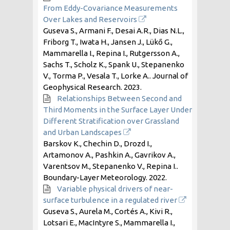
From Eddy-Covariance Measurements
Over Lakes and Reservoirs
Guseva S., Armani F., Desai A.R., Dias N.L.,
Friborg T., Iwata H., Jansen J., Lükő G.,
Mammarella I., Repina I., Rutgersson A.,
Sachs T., Scholz K., Spank U., Stepanenko
V., Torma P., Vesala T., Lorke A.. Journal of
Geophysical Research.
2023
.
Relationships Between Second and
Third Moments in the Surface Layer Under
Different Stratification over Grassland
and Urban Landscapes
Barskov K., Chechin D., Drozd I.,
Artamonov A., Pashkin A., Gavrikov A.,
Varentsov M., Stepanenko V., Repina I..
Boundary-Layer Meteorology.
2022
.
Variable physical drivers of near-
surface turbulence in a regulated river
Guseva S., Aurela M., Cortés A., Kivi R.,
Lotsari E., MacIntyre S., Mammarella I.,