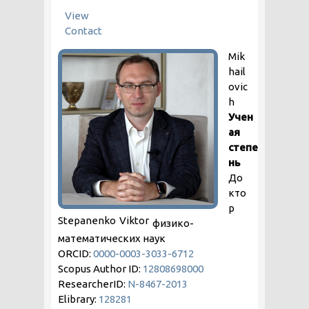
PRIMARY TABS
View
(active tab)
Contact
Mik
hail
ovic
h
Учен
ая
степе
нь
До
кто
р
Stepanenko
Viktor
физико-
математических наук
ORCID:
0000-0003-3033-6712
Scopus Author ID:
12808698000
ResearcherID:
N-8467-2013
Elibrary:
128281