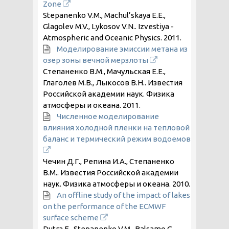
Zone
Stepanenko V.M., Machul’skaya E.E.,
Glagolev M.V., Lykosov V.N.. Izvestiya -
Atmospheric and Oceanic Physics.
2011
.
Моделирование эмиссии метана из
озер зоны вечной мерзлоты
Степаненко В.М., Мачульская Е.Е.,
Глаголев М.В., Лыкосов В.Н.. Известия
Российской академии наук. Физика
атмосферы и океана.
2011
.
Численное моделирование
влияния холодной пленки на тепловой
баланс и термический режим водоемов
Чечин Д.Г., Репина И.А., Степаненко
В.М.. Известия Российской академии
наук. Физика атмосферы и океана.
2010
.
An offline study of the impact of lakes
on the performance of the ECMWF
surface scheme
Dutra E., Stepanenko V.M., Balsamo G.,