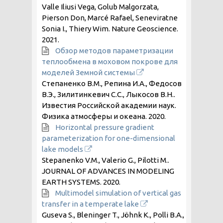
Valle Iliusi Vega, Golub Malgorzata,
Pierson Don, Marcé Rafael, Seneviratne
Sonia I., Thiery Wim. Nature Geoscience.
2021
.
Обзор методов параметризации
теплообмена в моховом покрове для
моделей Земной системы
Степаненко В.М., Репина И.А., Федосов
В.Э., Зилитинкевич С.С., Лыкосов В.Н..
Известия Российской академии наук.
Физика атмосферы и океана.
2020
.
Horizontal pressure gradient
parameterization for one-dimensional
lake models
Stepanenko V.M., Valerio G., Pilotti M..
JOURNAL OF ADVANCES IN MODELING
EARTH SYSTEMS.
2020
.
Multimodel simulation of vertical gas
transfer in a temperate lake
Guseva S., Bleninger T., Jöhnk K., Polli B.A.,