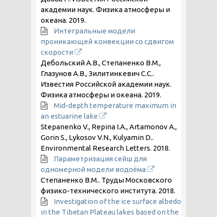
академии наук. Физика атмосферы и
океана.
2019
.
Интегральные модели
проникающей конвекции со сдвигом
скорости
Дебольский А.В., Степаненко В.М.,
Глазунов А.В., Зилитинкевич С.С..
Известия Российской академии наук.
Физика атмосферы и океана.
2019
.
Mid-depth temperature maximum in
an estuarine lake
Stepanenko V., Repina I.A., Artamonov A.,
Gorin S., Lykosov V.N., Kulyamin D..
Environmental Research Letters.
2018
.
Параметризация сейш для
одномерной модели водоёма
Степаненко В.М.. Труды Московского
физико-технического института.
2018
.
Investigation of the ice surface albedo
in the Tibetan Plateau lakes based on the