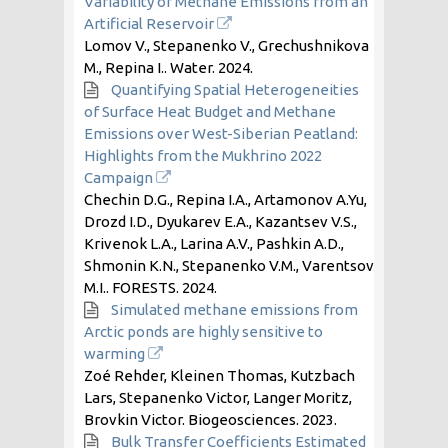
Variability of Methane Emissions from an
Artificial Reservoir
Lomov V., Stepanenko V., Grechushnikova
M., Repina I.. Water.
2024
.
Quantifying Spatial Heterogeneities
of Surface Heat Budget and Methane
Emissions over West-Siberian Peatland:
Highlights from the Mukhrino 2022
Campaign
Chechin D.G., Repina I.A., Artamonov A.Yu,
Drozd I.D., Dyukarev E.A., Kazantsev V.S.,
Krivenok L.A., Larina A.V., Pashkin A.D.,
Shmonin K.N., Stepanenko V.M., Varentsov
M.I.. FORESTS.
2024
.
Simulated methane emissions from
Arctic ponds are highly sensitive to
warming
Zoé Rehder, Kleinen Thomas, Kutzbach
Lars, Stepanenko Victor, Langer Moritz,
Brovkin Victor. Biogeosciences.
2023
.
Bulk Transfer Coefficients Estimated