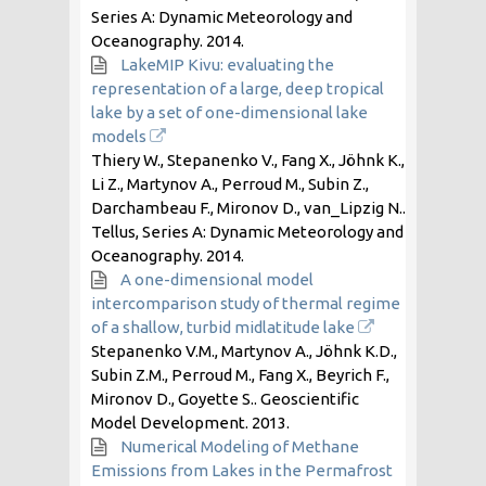
Series A: Dynamic Meteorology and
Oceanography.
2014
.
LakeMIP Kivu: evaluating the
representation of a large, deep tropical
lake by a set of one-dimensional lake
models
Thiery W., Stepanenko V., Fang X., Jöhnk K.,
Li Z., Martynov A., Perroud M., Subin Z.,
Darchambeau F., Mironov D., van_Lipzig N..
Tellus, Series A: Dynamic Meteorology and
Oceanography.
2014
.
A one-dimensional model
intercomparison study of thermal regime
of a shallow, turbid midlatitude lake
Stepanenko V.M., Martynov A., Jöhnk K.D.,
Subin Z.M., Perroud M., Fang X., Beyrich F.,
Mironov D., Goyette S.. Geoscientific
Model Development.
2013
.
Numerical Modeling of Methane
Emissions from Lakes in the Permafrost