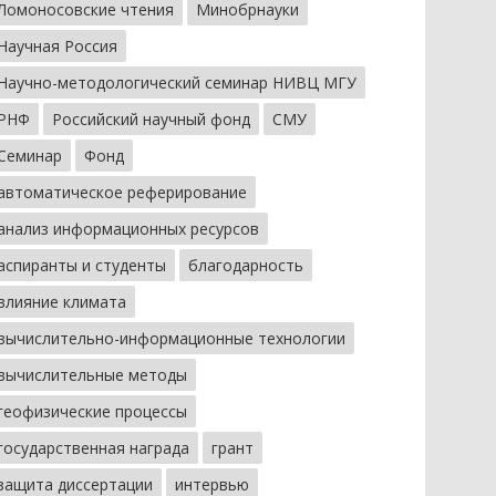
Ломоносовские чтения
Минобрнауки
Научная Россия
Научно-методологический семинар НИВЦ МГУ
РНФ
Российский научный фонд
СМУ
Семинар
Фонд
автоматическое реферирование
анализ информационных ресурсов
аспиранты и студенты
благодарность
влияние климата
вычислительно-информационные технологии
вычислительные методы
геофизические процессы
государственная награда
грант
защита диссертации
интервью