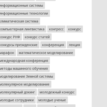
информационные системы
информационные технологии
климатическая система
компьютерная лингвистика
конгресс
конкурс
конкурс РНФ
конкурс статей
конкурсы президенские
конференция
лекция
марафон
математическое моделирование
международная конференция
методы машинного обучения
моделирование Земной системы
молекулярное моделирование
молекулярный докинг
молодежный конкурс
молодые сотрудники
молодые ученые