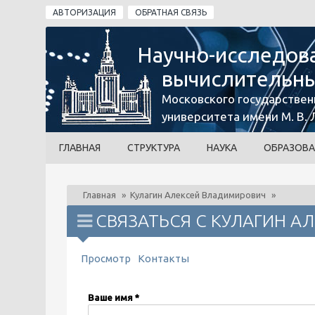
Перейти к основному содержанию
АВТОРИЗАЦИЯ
ОБРАТНАЯ СВЯЗЬ
Научно-исследов
вычислительны
Московского государствен
университета имени М. В.
ГЛАВНАЯ
СТРУКТУРА
НАУКА
ОБРАЗОВА
Главная
»
Кулагин Алексей Владимирович
»
СВЯЗАТЬСЯ С КУЛАГИН 
ГЛАВНЫЕ ВКЛАДКИ
Просмотр
Контакты
(активная вкладка)
Ваше имя
*