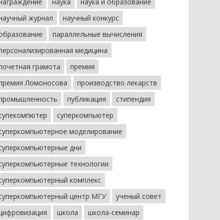
награждение
наука
наука и образование
научный журнал
научный конкурс
образование
параллельные вычисления
персонализированная медицина
почетная грамота
премия
премия Ломоносова
производство лекарств
промышленность
публикация
стипендия
супекомпютер
суперкомпьютер
суперкомпьютерное моделирование
суперкомпьютерные дни
суперкомпьютерные технологии
суперкомпьютерный комплекс
суперкомпьютерный центр МГУ
ученый совет
цифровизация
школа
школа-семинар