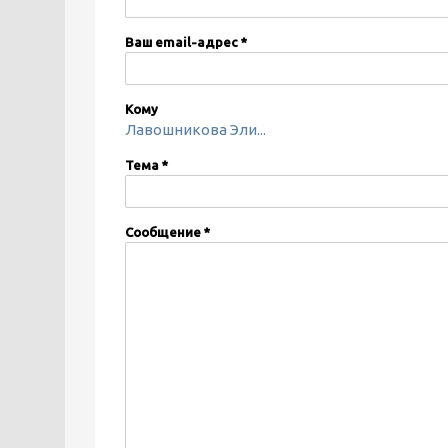
Ваш email-адрес
*
Кому
Лавошникова Эли...
Тема
*
Сообщение
*