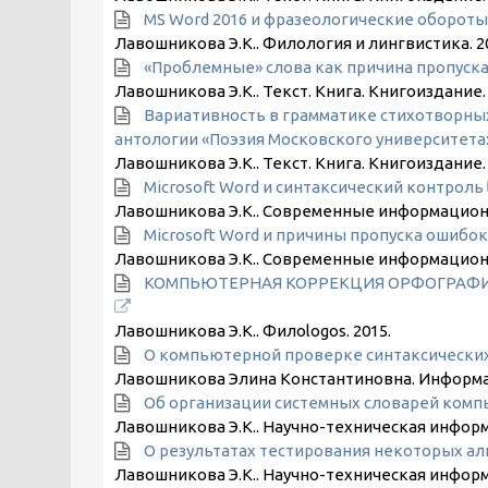
MS Word 2016 и фразеологические оборот
Лавошникова Э.К.. Филология и лингвистика.
2
«Проблемные» слова как причина пропус
Лавошникова Э.К.. Текст. Книга. Книгоиздание
Вариативность в грамматике стихотворных
антологии «Поэзия Московского университета: 
Лавошникова Э.К.. Текст. Книга. Книгоиздание
Microsoft Word и синтаксический контроль
Лавошникова Э.К.. Современные информацион
Microsoft Word и причины пропуска ошибо
Лавошникова Э.К.. Современные информацион
КОМПЬЮТЕРНАЯ КОРРЕКЦИЯ ОРФОГРАФИИ
Лавошникова Э.К.. Филоlogos.
2015
.
О компьютерной проверке синтаксических 
Лавошникова Элина Константиновна. Информ
Об организации системных словарей ком
Лавошникова Э.К.. Научно-техническая инфор
О результатах тестирования некоторых а
Лавошникова Э.К.. Научно-техническая инфор