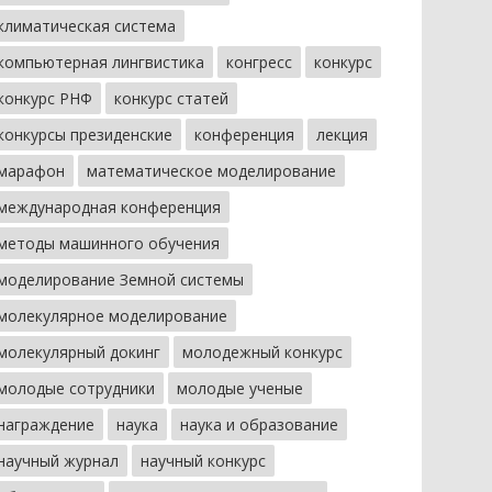
климатическая система
компьютерная лингвистика
конгресс
конкурс
конкурс РНФ
конкурс статей
конкурсы президенские
конференция
лекция
марафон
математическое моделирование
международная конференция
методы машинного обучения
моделирование Земной системы
молекулярное моделирование
молекулярный докинг
молодежный конкурс
молодые сотрудники
молодые ученые
награждение
наука
наука и образование
научный журнал
научный конкурс