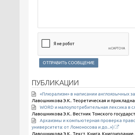
ПУБЛИКАЦИИ
«Плюрализм» в написании англоязычных з
Лавошникова Э.К.. Теоретическая и прикладна
WORD и малоупотребительная лексика в с
Лавошникова Э.К.. Вестник Томского государс
Архаизмы и компьютерная проверка право
университета: от Ломоносова и до...»)
Лавошникова Э.К.. Текст. Книга. Книгоиздание