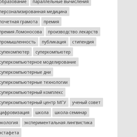
образование
параллельные вычисления
персонализированная медицина
почетная грамота
премия
премия Ломоносова
производство лекарств
промышленность
публикация
стипендия
супекомпютер
суперкомпьютер
суперкомпьютерное моделирование
суперкомпьютерные дни
суперкомпьютерные технологии
суперкомпьютерный комплекс
суперкомпьютерный центр МГУ
ученый совет
цифровизация
школа
школа-семинар
экология
экспериментальная лингвистика
эстафета