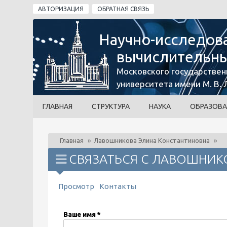
Перейти к основному содержанию
АВТОРИЗАЦИЯ
ОБРАТНАЯ СВЯЗЬ
Научно-исследов
вычислительны
Московского государствен
университета имени М. В.
ГЛАВНАЯ
СТРУКТУРА
НАУКА
ОБРАЗОВА
Главная
»
Лавошникова Элина Константиновна
»
СВЯЗАТЬСЯ С ЛАВОШНИК
ГЛАВНЫЕ ВКЛАДКИ
Просмотр
Контакты
(активная вкладка)
Ваше имя
*