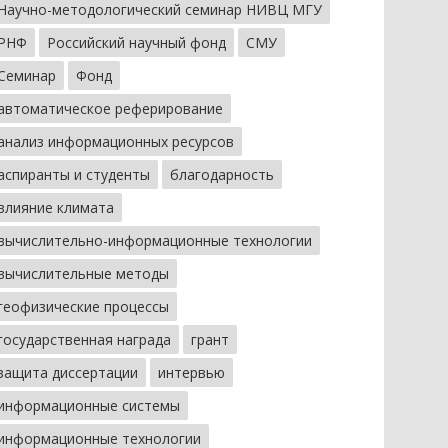
Научно-методологический семинар НИВЦ МГУ
РНФ
Российский научный фонд
СМУ
Семинар
Фонд
автоматическое реферирование
анализ информационных ресурсов
аспиранты и студенты
благодарность
влияние климата
вычислительно-информационные технологии
вычислительные методы
геофизические процессы
государственная награда
грант
защита диссертации
интервью
информационные системы
информационные технологии