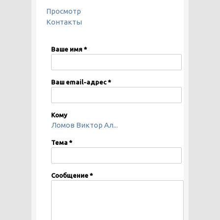
ГЛАВНЫЕ ВКЛАДКИ
Просмотр
Контакты
(активная вкладка)
Ваше имя
*
Ваш email-адрес
*
Кому
Ломов Виктор Ал...
Тема
*
Сообщение
*