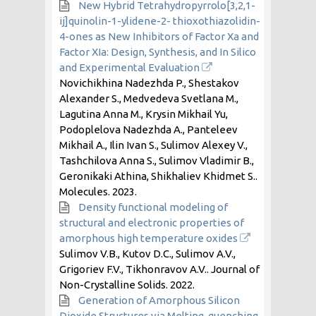
New Hybrid Tetrahydropyrrolo[3,2,1-
ij]quinolin-1-ylidene-2- thioxothiazolidin-
4-ones as New Inhibitors of Factor Xa and
Factor XIa: Design, Synthesis, and In Silico
and Experimental Evaluation
Novichikhina Nadezhda P., Shestakov
Alexander S., Medvedeva Svetlana M.,
Lagutina Anna M., Krysin Mikhail Yu,
Podoplelova Nadezhda A., Panteleev
Mikhail A., Ilin Ivan S., Sulimov Alexey V.,
Tashchilova Anna S., Sulimov Vladimir B.,
Geronikaki Athina, Shikhaliev Khidmet S..
Molecules.
2023
.
Density functional modeling of
structural and electronic properties of
amorphous high temperature oxides
Sulimov V.B., Kutov D.C., Sulimov A.V.,
Grigoriev F.V., Tikhonravov A.V.. Journal of
Non-Crystalline Solids.
2022
.
Generation of Amorphous Silicon
Dioxide Structures via Melting-quenching