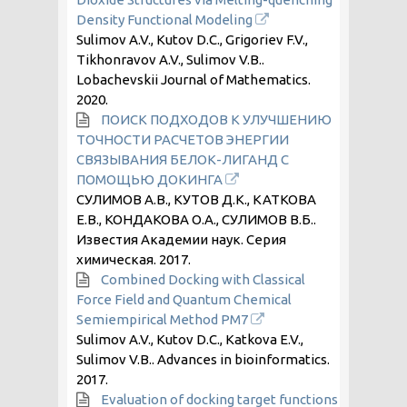
Density Functional Modeling
Sulimov A.V., Kutov D.C., Grigoriev F.V.,
Tikhonravov A.V., Sulimov V.B..
Lobachevskii Journal of Mathematics.
2020
.
ПОИСК ПОДХОДОВ К УЛУЧШЕНИЮ
ТОЧНОСТИ РАСЧЕТОВ ЭНЕРГИИ
СВЯЗЫВАНИЯ БЕЛОК-ЛИГАНД С
ПОМОЩЬЮ ДОКИНГА
СУЛИМОВ А.В., КУТОВ Д.К., КАТКОВА
Е.В., КОНДАКОВА О.А., СУЛИМОВ В.Б..
Известия Академии наук. Серия
химическая.
2017
.
Combined Docking with Classical
Force Field and Quantum Chemical
Semiempirical Method PM7
Sulimov A.V., Kutov D.C., Katkova E.V.,
Sulimov V.B.. Advances in bioinformatics.
2017
.
Evaluation of docking target functions