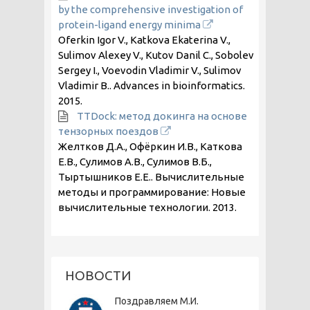
by the comprehensive investigation of
protein-ligand energy minima
Oferkin Igor V., Katkova Ekaterina V.,
Sulimov Alexey V., Kutov Danil C., Sobolev
Sergey I., Voevodin Vladimir V., Sulimov
Vladimir B.. Advances in bioinformatics.
2015
.
TTDock: метод докинга на основе
тензорных поездов
Желтков Д.А., Офёркин И.В., Каткова
Е.В., Сулимов А.В., Сулимов В.Б.,
Тыртышников Е.Е.. Вычислительные
методы и программирование: Новые
вычислительные технологии.
2013
.
НОВОСТИ
Поздравляем М.И.