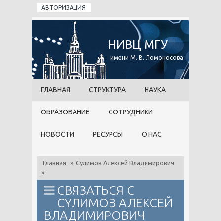
Перейти к основному содержанию
АВТОРИЗАЦИЯ
НИВЦ МГУ
имени М. В. Ломоносова
ГЛАВНАЯ
СТРУКТУРА
НАУКА
ОБРАЗОВАНИЕ
СОТРУДНИКИ
НОВОСТИ
РЕСУРСЫ
О НАС
Главная
»
Сyлимов Алексей Bладимирович
»
СВЯЗАТЬСЯ С
СYЛИМОВ АЛЕКСЕЙ
BЛАДИМИРОВИЧ