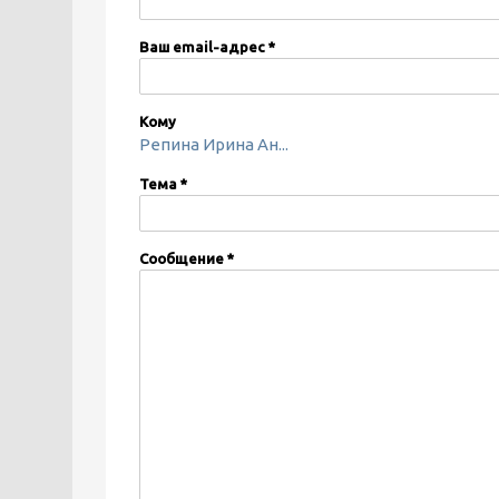
Ваш email-адрес
*
Кому
Репина Ирина Ан...
Тема
*
Сообщение
*