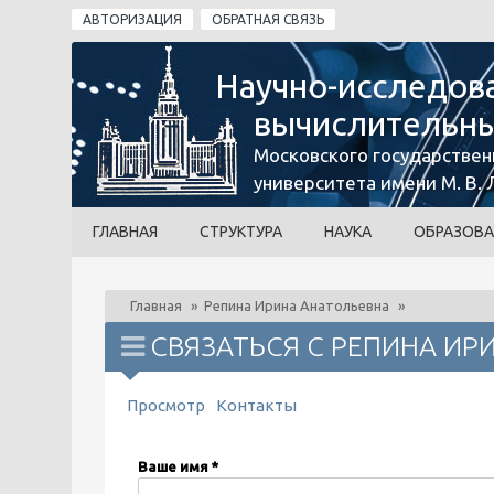
Перейти к основному содержанию
АВТОРИЗАЦИЯ
ОБРАТНАЯ СВЯЗЬ
Научно-исследов
вычислительны
Московского государствен
университета имени М. В.
ГЛАВНАЯ
СТРУКТУРА
НАУКА
ОБРАЗОВА
Главная
»
Репина Ирина Анатольевна
»
СВЯЗАТЬСЯ С РЕПИНА ИР
ГЛАВНЫЕ ВКЛАДКИ
Просмотр
Контакты
(активная вкладка)
Ваше имя
*