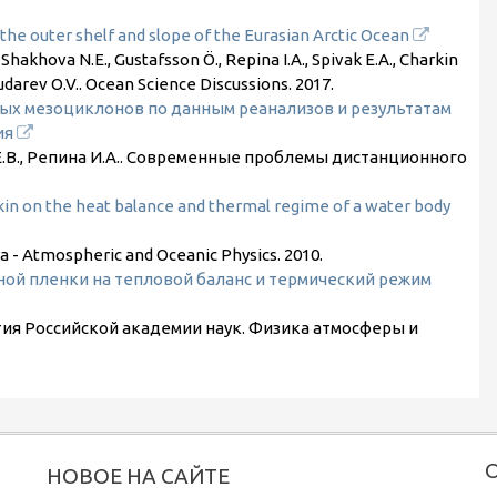
the outer shelf and slope of the Eurasian Arctic Ocean
, Shakhova N.E., Gustafsson Ö., Repina I.A., Spivak E.A., Charkin
Dudarev O.V.. Ocean Science Discussions.
2017
.
ых мезоциклонов по данным реанализов и результатам
ия
 Е.В., Репина И.А.. Современные проблемы дистанционного
kin on the heat balance and thermal regime of a water body
iya - Atmospheric and Oceanic Physics.
2010
.
ой пленки на тепловой баланс и термический режим
естия Российской академии наук. Физика атмосферы и
НОВОЕ НА САЙТЕ