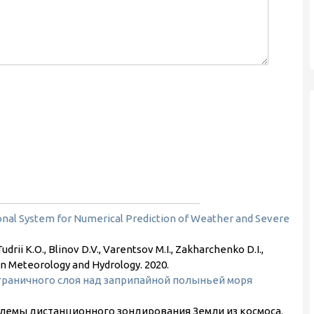
nal System for Numerical Prediction of Weather and Severe
 Tudrii K.O., Blinov D.V., Varentsov M.I., Zakharchenko D.I.,
ian Meteorology and Hydrology.
2020
.
раничного слоя над заприпайной полыньей моря
блемы дистанционного зондирования Земли из космоса.