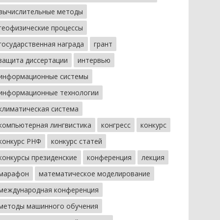
вычислительные методы
геофизические процессы
государственная награда
грант
защита диссертации
интервью
информационные системы
информационные технологии
климатическая система
компьютерная лингвистика
конгресс
конкурс
конкурс РНФ
конкурс статей
конкурсы президенские
конференция
лекция
марафон
математическое моделирование
международная конференция
методы машинного обучения