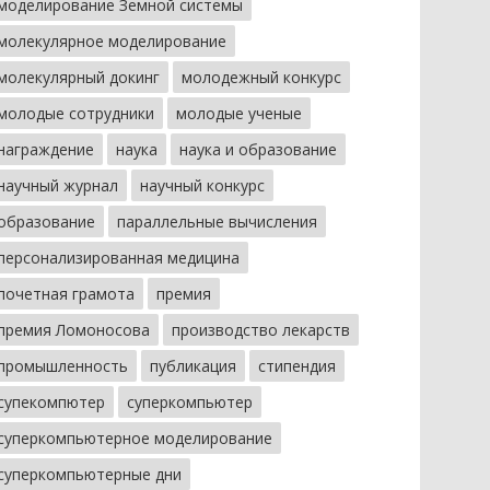
моделирование Земной системы
молекулярное моделирование
молекулярный докинг
молодежный конкурс
молодые сотрудники
молодые ученые
награждение
наука
наука и образование
научный журнал
научный конкурс
образование
параллельные вычисления
персонализированная медицина
почетная грамота
премия
премия Ломоносова
производство лекарств
промышленность
публикация
стипендия
супекомпютер
суперкомпьютер
суперкомпьютерное моделирование
суперкомпьютерные дни