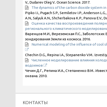
V., Dudarev Oleg V.. Ocean Science.
2017
.
The dynamics of the carbon dioxide system in 
Pipko I.I., Pugach S.P., Semiletov I.P., Anderson L.G.
A.N., Salyuk A.N., Shcherbakova K.P., Panova E.V., 
Оценка качества воспроизведения полярн
регионального климатического моделирован
Варенцов М.И., Вереземская П.С., Заболотских
зондирования Земли из космоса.
2016
.
Numerical modeling of the influence of cool s
Chechin D.G., Repina I.A., Stepanenko V.M.. Izvest
Численное моделирование влияния холодн
водоемов
Чечин Д.Г., Репина И.А., Степаненко В.М.. Изв
океана.
2010
.
КОНТАКТЫ