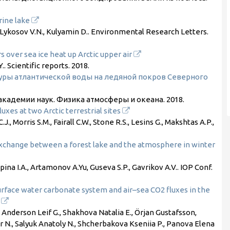
rine lake
, Lykosov V.N., Kulyamin D.. Environmental Research Letters.
 over sea ice heat up Arctic upper air
.. Scientific reports.
2018
.
уры атлантической воды на ледяной покров Северного
й академии наук. Физика атмосферы и океана.
2018
.
luxes at two Arctic terrestrial sites
J., Morris S.M., Fairall C.W., Stone R.S., Lesins G., Makshtas A.P.,
change between a forest lake and the atmosphere in winter
ina I.A., Artamonov A.Yu, Guseva S.P., Gavrikov A.V.. IOP Conf.
urface water carbonate system and air–sea CO2 fluxes in the
n
., Anderson Leif G., Shakhova Natalia E., Örjan Gustafsson,
r N., Salyuk Anatoly N., Shcherbakova Kseniia P., Panova Elena