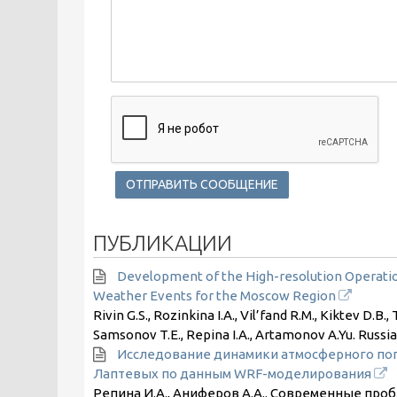
ПУБЛИКАЦИИ
Development of the High-resolution Operatio
Weather Events for the Moscow Region
Rivin G.S., Rozinkina I.A., Vil’fand R.M., Kiktev D.B.,
Samsonov T.E., Repina I.A., Artamonov A.Yu. Russ
Исследование динамики атмосферного пог
Лаптевых по данным WRF-моделирования
Репина И.А., Аниферов А.А.. Современные про