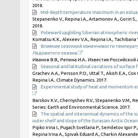
2018
.
Mid-depth temperature maximum in an estua
Stepanenko V., Repina I.A., Artamonov A., Gorin S.
2018
.
Poleward upgliding Siberian atmospheric rivers
Komatsu K.K., Alexeev V.A., Repina I.A., Tachibana Y
Влияние сезонной изменчивости температ
Ледовитого океана
Иванов В.В., Репина И.А.. Известия Российско
Seasonal and latitudinal variations of surface f
Grachev A.A., Persson P.O., Uttal T., Akish E.A., Cox C.
Repina I.A.. Climate Dynamics.
2017
.
Experimental study of heat and momentum ex
Barskov K.V., Chernyshev R.V., Stepanenko V.M., Rep
Series: Earth and Environmental Science.
2017
.
The spatial and interannual dynamics of the s
outer shelf and slope of the Eurasian Arctic Ocea
Pipko Irina I., Pugach Svetlana P., Semiletov Igor P
Repina Irina A., Spivak Eduard A., Charkin Alexande