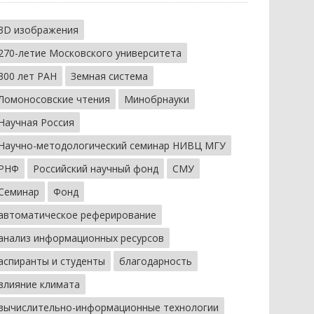
3D изображения
270-летие Московского университета
300 лет РАН
Земная система
Ломоносовские чтения
Минобрнауки
Научная Россия
Научно-методологический семинар НИВЦ МГУ
РНФ
Российский научный фонд
СМУ
Семинар
Фонд
автоматическое реферирование
анализ информационных ресурсов
аспиранты и студенты
благодарность
влияние климата
вычислительно-информационные технологии