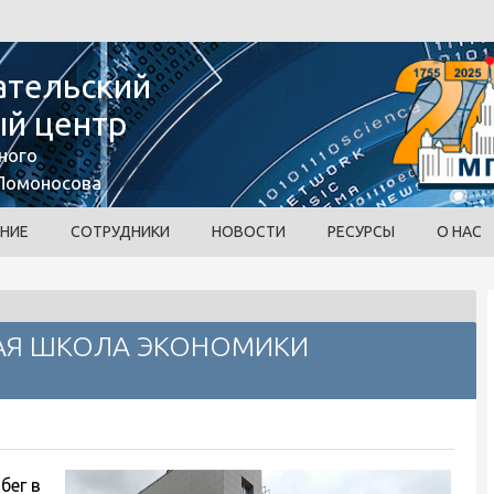
ательский
й центр
ного
 Ломоносова
НИЕ
СОТРУДНИКИ
НОВОСТИ
РЕСУРСЫ
О НАС
АЯ ШКОЛА ЭКОНОМИКИ
бег в