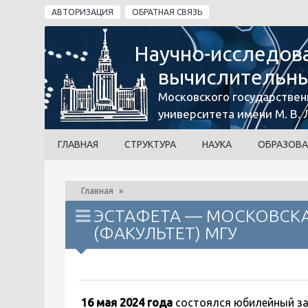
Перейти к основному содержанию
АВТОРИЗАЦИЯ
ОБРАТНАЯ СВЯЗЬ
Научно-исследов
вычислительны
Московского государствен
университета имени М. В.
ГЛАВНАЯ
СТРУКТУРА
НАУКА
ОБРАЗОВА
Главная
»
ЭСТАФЕТА — МОСКОВСК
(ФАКУЛЬТЕТ) МГУ
16 мая 2024 года
состоялся юбилейный за