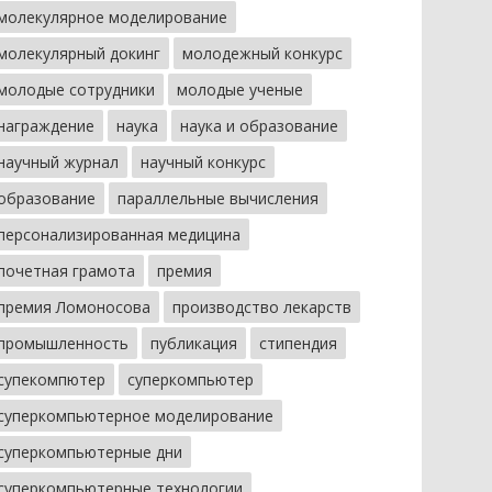
молекулярное моделирование
молекулярный докинг
молодежный конкурс
молодые сотрудники
молодые ученые
награждение
наука
наука и образование
научный журнал
научный конкурс
образование
параллельные вычисления
персонализированная медицина
почетная грамота
премия
премия Ломоносова
производство лекарств
промышленность
публикация
стипендия
супекомпютер
суперкомпьютер
суперкомпьютерное моделирование
суперкомпьютерные дни
суперкомпьютерные технологии