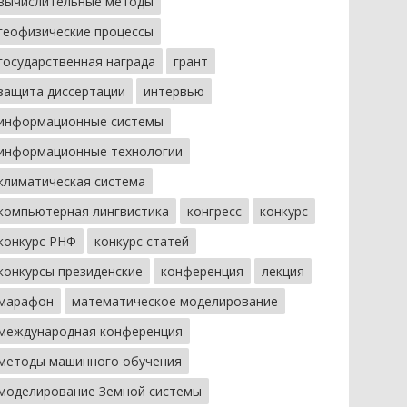
вычислительные методы
геофизические процессы
государственная награда
грант
защита диссертации
интервью
информационные системы
информационные технологии
климатическая система
компьютерная лингвистика
конгресс
конкурс
конкурс РНФ
конкурс статей
конкурсы президенские
конференция
лекция
марафон
математическое моделирование
международная конференция
методы машинного обучения
моделирование Земной системы