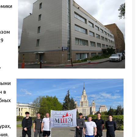
омики
азом
29
,
ными
ч в
обных
урах,
ния.