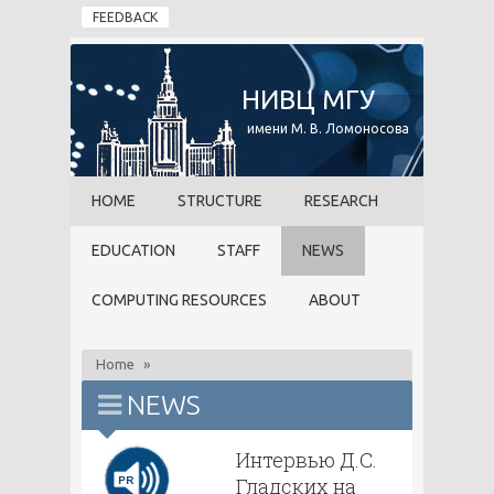
Skip to main content
FEEDBACK
НИВЦ МГУ
имени М. В. Ломоносова
HOME
STRUCTURE
RESEARCH
EDUCATION
STAFF
NEWS
COMPUTING RESOURCES
ABOUT
Home
»
NEWS
Интервью Д.С.
Гладских на