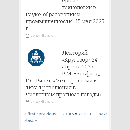
ерные
технологии в
науке, образовании и
промышленности", 15 мая 2025
г.
22 April 2025
Лекторий
«Кругозор» 24
апреля 2025 г.:
Р.М. Вильфанд,
Г.С. Ривин «Метеорология и
тихая революция в
численном прогнозе погоды»
21 April 2025
PAGES
« first
‹ previous
…
2
3
4
5
6
7
8
9
10
…
next
›
last »